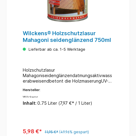
Wilckens® Holzschutzlasur
Mahagoni seidenglänzend 750ml
Lieferbar ab ca. 1-5 Werktage
Holzschutzlasur
Mahagoniseidenglänzendatmungsaktivwass
erabweisendbetont die HolzmaserungUV-
und wetterbeständigfür alle Laub- und
Hersteller:
NadelhölzeroffenporigFarbe:
MahagoniInhalt: 750 ml
Wilckens
Inhalt:
0.75 Liter
(7,97 €* / 1 Liter)
5,98 €*
11,95 €*
(49.96% gespart)