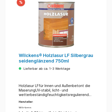
%
Wilckens® Holzlasur LF Silbergrau
seidenglänzend 750ml
Lieferbar ab ca. 1-3 Werktage
Holzlasur LFfür Innen und Außenbetont die
MaserungUV-stabil, licht- und
wetterbeständigfeuchtigkeitsregulierendde
korative Veredelungkein Reißen und
Hersteller:
Abblättern des AnstrichesFarbe:
silbergrauInhalt: 750 ml
Wilckens