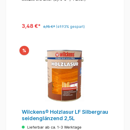
und effektive Anwendungfrostrei lagern
3,48 €*
6,95 €*
(49.93% gespart)
%
Wilckens® Holzlasur LF Silbergrau
seidenglänzend 2,5L
Lieferbar ab ca. 1-3 Werktage