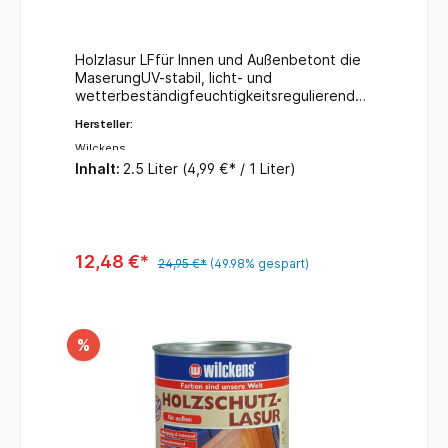
Holzlasur LFfür Innen und Außenbetont die
MaserungUV-stabil, licht- und
wetterbeständigfeuchtigkeitsregulierendde
korative Veredelungkein Reißen und
Hersteller:
Abblättern des AnstrichesFarbe:
silbergrauInhalt: 2,5 Liter
Wilckens
Inhalt:
2.5 Liter
(4,99 €* / 1 Liter)
12,48 €*
24,95 €*
(49.98% gespart)
%