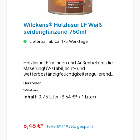
Wilckens® Holzlasur LF Weiß
seidenglänzend 750ml
Lieferbar ab ca. 1-5 Werktage
Holzlasur LFfür Innen und Außenbetont die
MaserungUV-stabil, licht- und
wetterbeständigfeuchtigkeitsregulierendde
korative Veredelungkein Reißen und
Hersteller:
Abblättern des AnstrichesFarbe: weißInhalt:
750 ml
Wilckens
Inhalt:
0.75 Liter
(8,64 €* / 1 Liter)
6,48 €*
12,95 €*
(49.96% gespart)