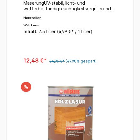
MaserungUV-stabil, licht- und
wetterbeständigfeuchtigkeitsregulierendde
korative Veredelungkein Reißen und
Hersteller:
Abblättern des AnstrichesFarbe: teakInhalt:
2,5 Liter
Wilckens
Inhalt:
2.5 Liter
(4,99 €* / 1 Liter)
12,48 €*
24,95 €*
(49.98% gespart)
%