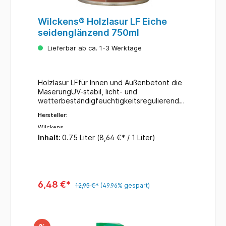
Wilckens® Holzlasur LF Eiche
seidenglänzend 750ml
Lieferbar ab ca. 1-3 Werktage
Holzlasur LFfür Innen und Außenbetont die
MaserungUV-stabil, licht- und
wetterbeständigfeuchtigkeitsregulierendde
korative Veredelungkein Reißen und
Hersteller:
Abblättern des AnstrichesFarbe:
eicheInhalt: 750 ml
Wilckens
Inhalt:
0.75 Liter
(8,64 €* / 1 Liter)
6,48 €*
12,95 €*
(49.96% gespart)