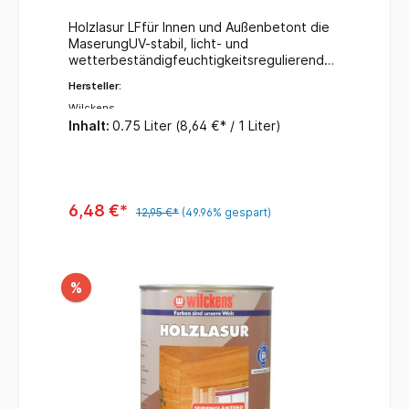
Holzlasur LFfür Innen und Außenbetont die
MaserungUV-stabil, licht- und
wetterbeständigfeuchtigkeitsregulierendde
korative Veredelungkein Reißen und
Hersteller:
Abblättern des AnstrichesFarbe:
palisanderInhalt: 750 ml
Wilckens
Inhalt:
0.75 Liter
(8,64 €* / 1 Liter)
6,48 €*
12,95 €*
(49.96% gespart)
%