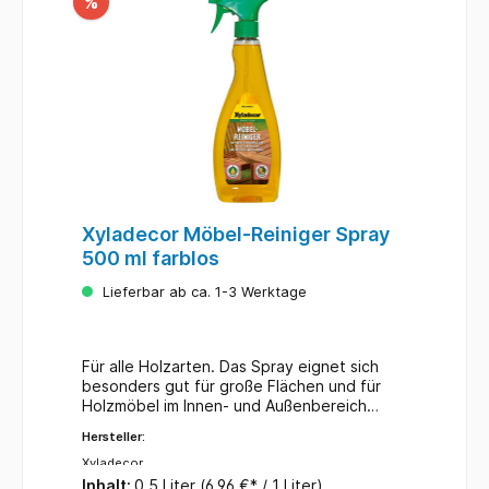
%
Xyladecor Möbel-Reiniger Spray
500 ml farblos
Lieferbar ab ca. 1-3 Werktage
Für alle Holzarten. Das Spray eignet sich
besonders gut für große Flächen und für
Holzmöbel im Innen- und Außenbereich
sowie Gartenmöbel aus Holz. für außen
Hersteller:
Farbton: farblos Inhalt: 500ml Entfernt
Verschmutzungen wirkungsvoll, pflegt das
Xyladecor
Holz mit Orangenöl und Wachs, einfache
Inhalt:
0.5 Liter
(6,96 €* / 1 Liter)