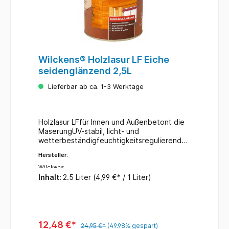
Wilckens® Holzlasur LF Eiche
seidenglänzend 2,5L
Lieferbar ab ca. 1-3 Werktage
Holzlasur LFfür Innen und Außenbetont die
MaserungUV-stabil, licht- und
wetterbeständigfeuchtigkeitsregulierendde
korative Veredelungkein Reißen und
Hersteller:
Abblättern des AnstrichesFarbe:
eicheInhalt: 2,5 Liter
Wilckens
Inhalt:
2.5 Liter
(4,99 €* / 1 Liter)
12,48 €*
24,95 €*
(49.98% gespart)