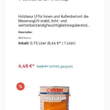
Holzlasur LFfür Innen und Außenbetont die
MaserungUV-stabil, licht- und
wetterbeständigfeuchtigkeitsregulierendde
korative Veredelungkein Reißen und
Hersteller:
Abblättern des AnstrichesFarbe:
kieferInhalt: 750 ml
Wilckens
Inhalt:
0.75 Liter
(8,64 €* / 1 Liter)
6,48 €*
12,95 €*
(49.96% gespart)
%