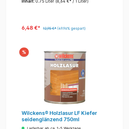
Inhalt:
0.75 Liter
(8,64 €* / 1 Liter)
6,48 €*
12,95 €*
(49.96% gespart)
%
Wilckens® Holzlasur LF Kiefer
seidenglänzend 750ml
Lieferbar ab ca. 1-5 Werktage