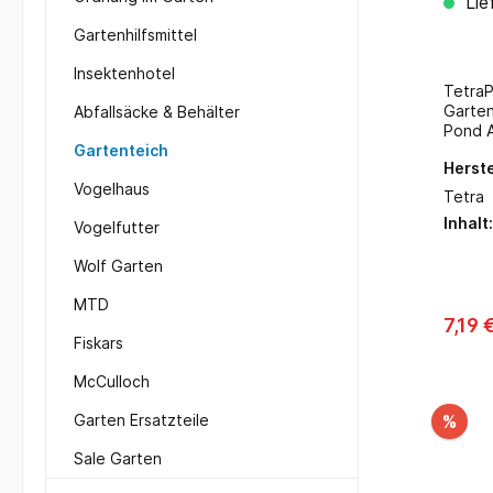
Lie
Gartenhilfsmittel
Insektenhotel
Tetra
Garten
Abfallsäcke & Behälter
Pond 
Leitun
Gartenteich
Herste
schütz
Vogelhaus
Garten
Tetra
Leitun
Inhalt
Vogelfutter
schädl
dem Wa
Wolf Garten
Vitals
Basis 
MTD
Leben i
7,19 
Leitun
Fiskars
Anwend
Nachfü
McCulloch
längeren
Chlor,
%
Garten Ersatzteile
Leitungs
Sekund
Sale Garten
Pflege
und Kieme