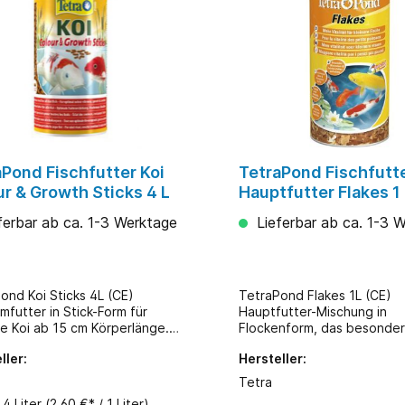
aPond Fischfutter Koi
TetraPond Fischfutt
r & Growth Sticks 4 L
Hauptfutter Flakes 1
ferbar ab ca. 1-3 Werktage
Lieferbar ab ca. 1-3 
ond Koi Sticks 4L (CE)
TetraPond Flakes 1L (CE)
mfutter in Stick-Form für
Hauptfutter-Mischung in
e Koi ab 15 cm Körperlänge.
Flockenform, das besonder
talität, Wachstum und
alle Klein- und Jungfische i
ller:
Hersteller:
pracht. Ideal geeignet zum
Gartenteich geeignet ist. F
 von wichtigen
vollwertige und ausgewog
Tetra
eserven, insbesondere für die
Ernährung. Hauptfutter-Mischung
:
4 Liter
(2,60 €* / 1 Liter)