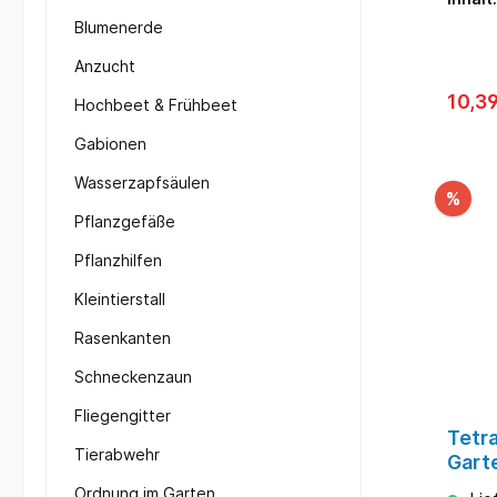
Überwinterun
Stick-Fo
Blumenerde
Anteil
Körpermasse Nähr
Anzucht
ungesä
10,3
Spuren
Hochbeet & Frühbeet
zur Überw
Gabionen
Farbve
und leu
Wasserzapfsäulen
verdau
%
Wasser Darreichungsform S
Pflanzgefäße
Inhalt
Eiweiß
Pflanzhilfen
Fischn
Fette,
Kleintierstall
Krebst
Rasenkanten
Schneckenzaun
Fliegengitter
Tetr
Tierabwehr
Gart
Aqua
Ordnung im Garten