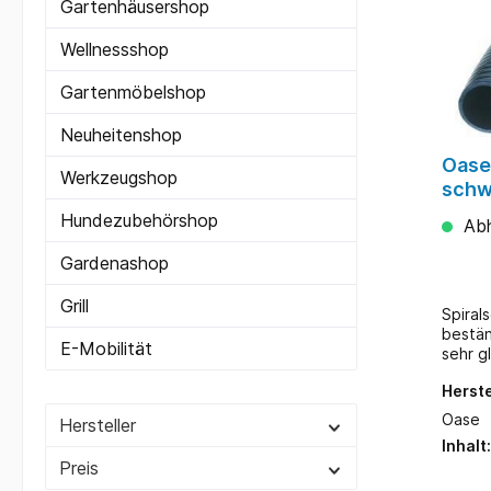
Gartenhäusershop
Vitami
Fische
Wellnessshop
die Gesundhei
Wasser
Gartenmöbelshop
nützlic
fördert
Laichb
Neuheitenshop
Oase
Werkzeugshop
schwa
Hundezubehörshop
Abh
Gardenashop
Grill
Spirals
beständig gutes Abs
E-Mobilität
sehr g
Innenwandung
Herste
Materi
Temper
Oase
Hersteller
bis + 50 °C Druc
Inhalt
Durchmess
Preis
(Mete