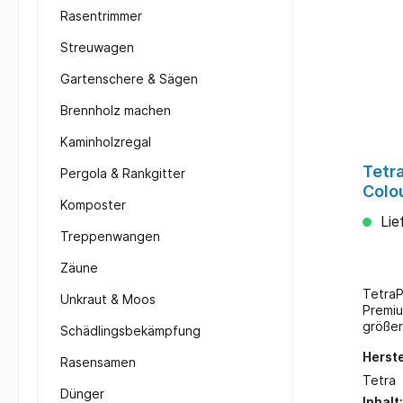
Rasentrimmer
Streuwagen
Gartenschere & Sägen
Brennholz machen
Kaminholzregal
Tetr
Pergola & Rankgitter
Colou
Komposter
Lie
Treppenwangen
Zäune
TetraP
Unkraut & Moos
Premiu
größer
Schädlingsbekämpfung
Für Vi
Herste
Farben
Rasensamen
Aufbau
Tetra
Kraftr
Dünger
Inhalt