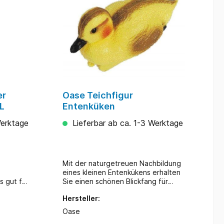
er
Oase Teichfigur
 L
Entenküken
Werktage
Lieferbar ab ca. 1-3 Werktage
Mit der naturgetreuen Nachbildung
eines kleinen Entenkükens erhalten
s gut für
Sie einen schönen Blickfang für
m
Ihren Teich. Besteht aus
Hersteller:
ür eine
hochwertigem Kunststoff
ene
Abmessungen: LxBxH 70 x 75 mm
Oase