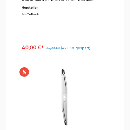
MBO033
Hersteller:
McCulloch
40,00 €*
69,99 €*
(42.85% gespart)
%