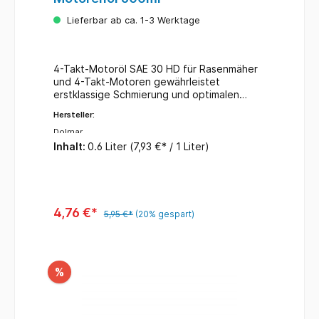
Lieferbar ab ca. 1-3 Werktage
4-Takt-Motoröl SAE 30 HD für Rasenmäher
und 4-Takt-Motoren gewährleistet
erstklassige Schmierung und optimalen
Verschleißschutz erfüllt API SF/CD Inhalt:
Hersteller:
600 ml
Dolmar
Inhalt:
0.6 Liter
(7,93 €* / 1 Liter)
4,76 €*
5,95 €*
(20% gespart)
%