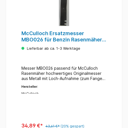
McCulloch Ersatzmesser
MBO026 für Benzin Rasenmäher
53cm
Lieferbar ab ca. 1-3 Werktage
Messer MBO026 passend für McCulloch
Rasenmäher hochwertiges Originalmesser
aus Metall mit Loch-Aufnahme (zum Fangen
und Mulchen geeignet) Messertyp: Kombi
Hersteller:
Länge: 53 cm Lieferumfang: 1 Messer
McCulloch
34,89 €*
43,61 €*
(20% gespart)