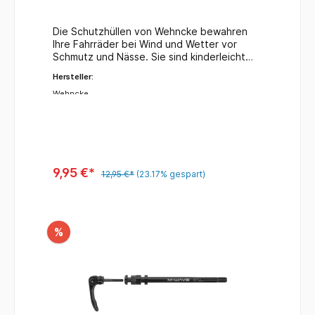
Die Schutzhüllen von Wehncke bewahren
Ihre Fahrräder bei Wind und Wetter vor
Schmutz und Nässe. Sie sind kinderleicht
aufzuziehen und benötigen bei
Hersteller:
Nichtmontage wenig Stauraum. Schutzhülle
Classic für Fahrrad Farbe: transparent
Wehncke
Material: PE , 75q/m² Maße: L 230 x T 120
cm
9,95 €*
12,95 €*
(23.17% gespart)
%