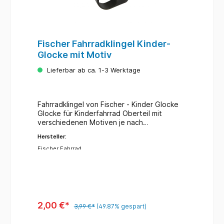
Fischer Fahrradklingel Kinder-
Glocke mit Motiv
Lieferbar ab ca. 1-3 Werktage
Fahrradklingel von Fischer - Kinder Glocke
Glocke für Kinderfahrrad Oberteil mit
verschiedenen Motiven je nach
Verfügbarkeit Unterteil in Farbe schwarz
Hersteller:
Abbildung ähnlich: Fahrradklingel mit
verschiedenen Motiven - Lieferung je nach
Fischer Fahrrad
Verfügbarkeit
2,00 €*
3,99 €*
(49.87% gespart)