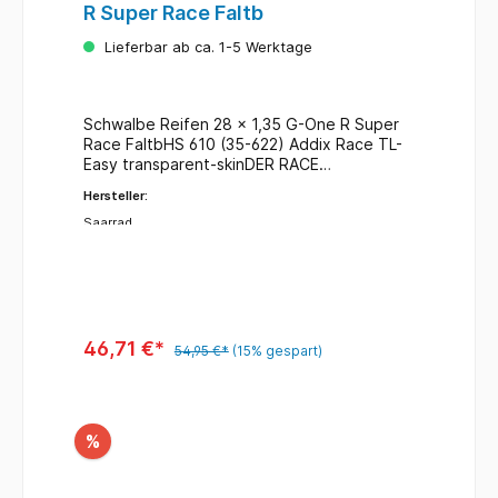
R Super Race Faltb
Lieferbar ab ca. 1-5 Werktage
Schwalbe Reifen 28 x 1,35 G-One R Super
Race FaltbHS 610 (35-622) Addix Race TL-
Easy transparent-skinDER RACE
GRAVELREIFEN. Der Schwalbe G-One R ist
Hersteller:
für den Einsatz im leichten Gelände, auf
Schotterpisten und Asphalt gemacht. Dank
Saarrad
der Super Race Karkasse vereint er
Souplesse, Geschwindigkeit und Kontrolle
auf höchstem Niveau. Neuartiges
Boomerang Profil für beste Traktion
bergauf und ideales Abrollverhalten.Super
Race Karkasse (Souplesse Konstruktion) für
46,71 €*
54,95 €*
(15% gespart)
besonders geschmeidiges Fahrgefühl bei
geringem Rollwiderstand und hohem
Durschlagsschutz.Angewinkelte
Seitenstollen erzeugen im Zusammenspiel
%
mit der Super Race Karkasse
bestenKurvengrip.