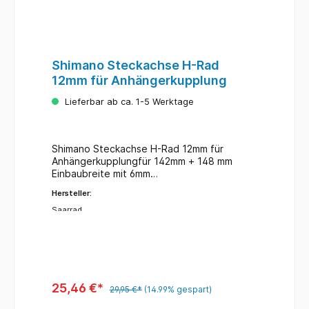
Shimano Steckachse H-Rad
12mm für Anhängerkupplung
Lieferbar ab ca. 1-5 Werktage
Shimano Steckachse H-Rad 12mm für
Anhängerkupplungfür 142mm + 148 mm
Einbaubreite mit 6mm
DistanzscheibeGewindesteigung : P1,75 x
Hersteller:
T20 Typ Maxle
Saarrad
25,46 €*
29,95 €*
(14.99% gespart)