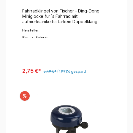
Fahrradklingel von Fischer - Ding-Dong
Miniglocke für´s Fahrrad mit
aufmerksamkeitsstarkem Doppelklang
Oberteil silberfarbig Unterteil schwarz
Hersteller:
Fischer Fahrrad
2,75 €*
5,49 €*
(49.91% gespart)
%