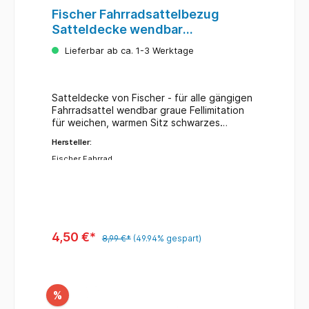
Fischer Fahrradsattelbezug
Satteldecke wendbar
Fell/Kunstleder
Lieferbar ab ca. 1-3 Werktage
Satteldecke von Fischer - für alle gängigen
Fahrradsattel wendbar graue Fellimitation
für weichen, warmen Sitz schwarzes
Kunstleder als Regenschutz
Hersteller:
wasserabweisend strapazierfähig mit
Polsterung Maße: B 26 x T 27 cm
Fischer Fahrrad
4,50 €*
8,99 €*
(49.94% gespart)
%