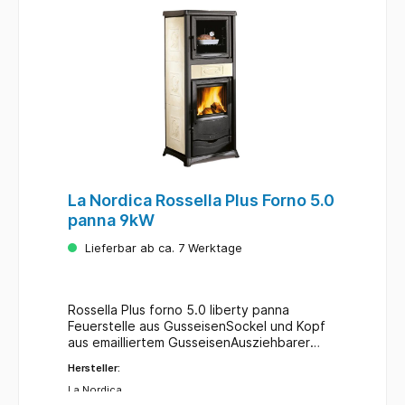
La Nordica Rossella Plus Forno 5.0
panna 9kW
Lieferbar ab ca. 7 Werktage
Rossella Plus forno 5.0 liberty panna
Feuerstelle aus GusseisenSockel und Kopf
aus emailliertem GusseisenAusziehbarer
AschekastenEinstellbare Primär- und
Hersteller:
Sekundärluft für ein besseres
VerbrennungsmanagementNachverbrennun
La Nordica