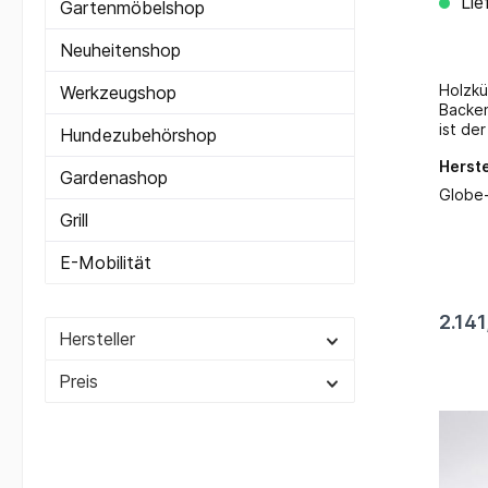
Lie
Gartenmöbelshop
Neuheitenshop
Holzkü
Werkzeugshop
Backen
ist de
Hundezubehörshop
der Ri
Herste
extra 
Gardenashop
Sommer
Globe-
haben 
Grill
Somme
zu red
E-Mobilität
Brenns
können
viel h
2.141
volle 
Hersteller
Alhena
Strom 
Preis
sich s
versor
unters
sich d
persön
Warmha