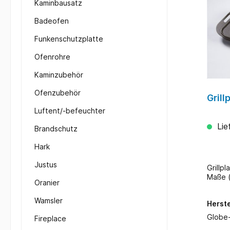
Kaminbausatz
Badeofen
Funkenschutzplatte
Ofenrohre
Kaminzubehör
Ofenzubehör
Grill
Luftent/-befeuchter
Lie
Brandschutz
Hark
Justus
Grillplatte
Maße (
Oranier
Wamsler
Herste
Globe-
Fireplace