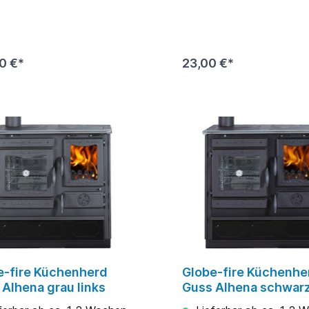
0 €*
23,00 €*
e-fire Küchenherd
Globe-fire Küchenhe
Alhena grau links
Guss Alhena schwarz