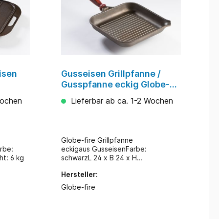
en. Im
mometer
tur
:
:Gusseis
isen
Gusseisen Grillpfanne /
/
Gusspfanne eckig Globe-
e /
fire 24x24xH5cm
Wochen
Lieferbar ab ca. 1-2 Wochen
fenster
r am
Globe-fire Grillpfanne
rbe:
eckigaus GusseisenFarbe:
chnisch
t: 6 kg
schwarzL 24 x B 24 x H
uerbrand
5cmGewicht: 2 kg
 den
Hersteller:
eg.-
Globe-fire
IN