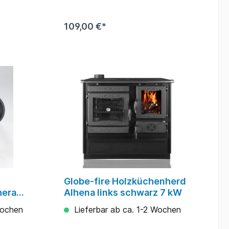
(DIN
³:-CO-
109,00 €*
eCO-
uck in
 2§15a
lassene
ikettsØ
uss
ch
ch
Globe-fire Holzküchenherd
idung:Gus
inAschebe
hera
Alhena links schwarz 7 kW
därluft:J
fire
Wochen
Lieferbar ab ca. 1-2 Wochen
hiffinhal
und
tange in