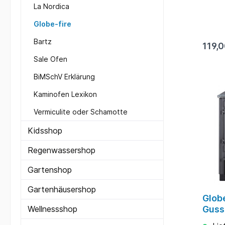
La Nordica
Globe-fire
Bartz
119,0
Sale Ofen
BiMSchV Erklärung
Kaminofen Lexikon
Vermiculite oder Schamotte
Kidsshop
Regenwassershop
Gartenshop
Gartenhäusershop
Glob
Guss 
Wellnessshop