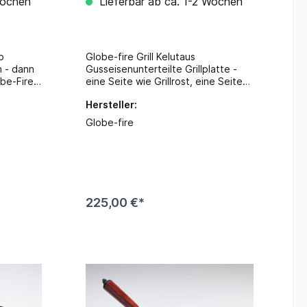
Wochen
Lieferbar ab ca. 1-2 Wochen
b
Globe-fire Grill Kelutaus
 - dann
Gusseisenunterteilte Grillplatte -
be-Fire
eine Seite wie Grillrost, eine Seite
rraum ist
geschlossen Grillfläche Ø 39
Hersteller:
t mit
cmHöhe 60 cm
mit
Globe-fire
im
 ca. 50%
enig
cken zu
e auch
 Sie die
225,00 €*
s.Mit
 von
ilie und
 und zu
n läßt
fsatz mit
Klappe,