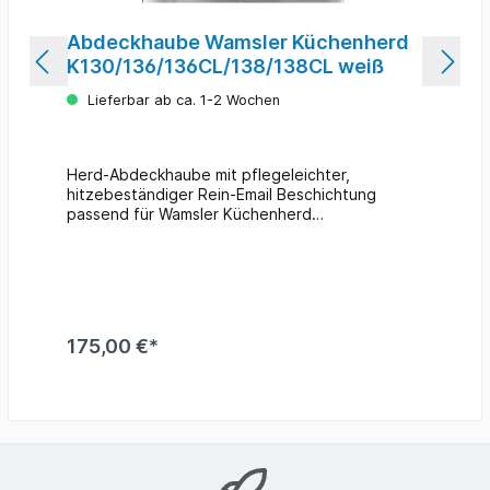
Abdeckhaube Wamsler Küchenherd
K130/136/136CL/138/138CL weiß
Lieferbar ab ca. 1-2 Wochen
Herd-Abdeckhaube mit pflegeleichter,
hitzebeständiger Rein-Email Beschichtung
passend für Wamsler Küchenherd
K130/136/136CL/138/138CL Farbe: weiß
Maße: 950 x 650 x 60 mm
175,00 €*