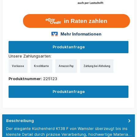
Produktanfrage
Unsere Zahlungsarten:
Vorkasse
Kreditkarte
Amazon Pay
Zahlung bei Abholung
Produktnummer:
225123
Produktanfrage
Beschreibung
Der elegante Küchenherd K138 F von Wamsler überzeugt bis ins
kleinste Detail durch präzise Verarbeitung, hochwertige Materia…