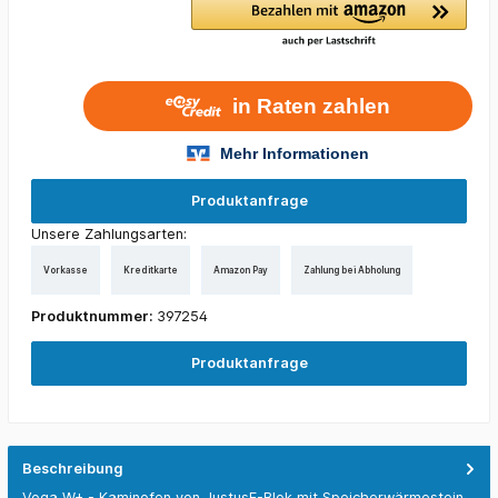
Produktanfrage
Unsere Zahlungsarten:
Vorkasse
Kreditkarte
Amazon Pay
Zahlung bei Abholung
Produktnummer:
397254
Produktanfrage
Beschreibung
Voga W+ - Kaminofen von JustusE-Blok mit Speicherwärmestein