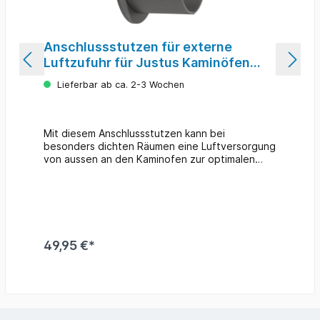
Anschlussstutzen für externe
Luftzufuhr für Justus Kaminöfen
#920069
Lieferbar ab ca. 2-3 Wochen
Mit diesem Anschlussstutzen kann bei
besonders dichten Räumen eine Luftversorgung
von aussen an den Kaminofen zur optimalen
Verbrennung angeschlossen werden. geeignet
zum Anschluss von Kunststoffrohr oder Flexrohr
Ø 100 mm Farbe: graupassend für Kaminöfen mit
externem Luftanschluss von Oranier und Justus
49,95 €*