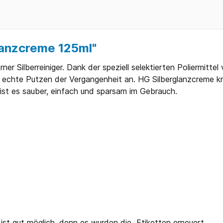
lanzcreme 125ml"
ner Silberreiniger. Dank der speziell selektierten Poliermitte
echte Putzen der Vergangenheit an. HG Silberglanzcreme krat
ist es sauber, einfach und sparsam im Gebrauch.
ist gut möglich, denn es wurden die Etiketten erneuert.