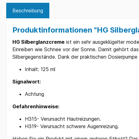
Beschreibung
Produktinformationen "HG Silberg
HG Silberglanzcreme
ist ein sehr ausgeklügelter moder
Einreiben wie Schnee vor der Sonne. Damit gehört das 
Silbergegenstände. Dank der praktischen Dosierpumpe 
Inhalt: 125 ml
Signalwort:
Achtung
Gefahrenhinweise:
H315- Verursacht Hautreizungen.
H319- Verursacht schwere Augenreizung.
Haben Sie ein Produkt mit einem anderen Etikett? Das 