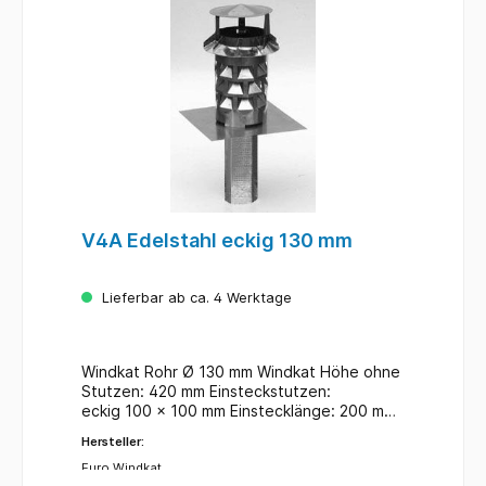
V4A Edelstahl eckig 130 mm
Lieferbar ab ca. 4 Werktage
Windkat Rohr Ø 130 mm Windkat Höhe ohne
Stutzen: 420 mm Einsteckstutzen:
eckig 100 x 100 mm Einstecklänge: 200 mm
Grundplatte: eckig
Hersteller:
Zulassungen: FeuVo, DIN-Norm 18160-1, DIN-
EURO-Norm EN 13384-1 Edelstahl (V4A, DIN
Euro Windkat