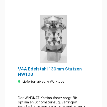
optimaler Schornsteinzug gleicht zu geringe
Schornsteinhöhen aus passend für alle
Schornsteintypen und Durchmesser
geeignet für alle Kamine, Holz- und
Lüftungsanlagen reguliert alle
Windeinflussrichtungen und
Windgeschwindigkeiten bietet keinen
Einzelwiderstand; bereits nach DIN EN
13384-1 (Zeta=0) gefertigt niedrige
Energiekosten durch optimale Verbrennung
Verringerung der Feinstaubemission keine
Versottungsgefahr kein gefährlicher
Rauchgas-Rückstau bedarf keiner
baurechtlichen Zulassung leichte
Selbstmontage 5 Jahre Garantie
V4A Edelstahl 130mm Stutzen
NW108
Lieferbar ab ca. 4 Werktage
Der WINDKAT Kaminaufsatz sorgt für
optimalen Schornsteinzug, verringert
Feinstaubemission, senkt Energiekosten und