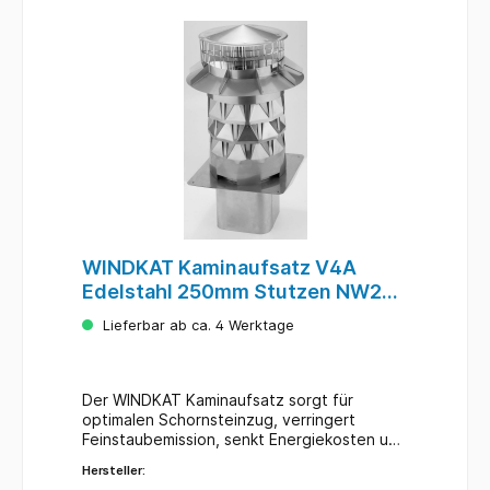
geeignet für alle Kamine, Holz- und
Lüftungsanlagen reguliert alle
Windeinflussrichtungen und
Windgeschwindigkeiten bietet keinen
Einzelwiderstand; bereits nach DIN EN
13384-1 (Zeta=0) gefertigt niedrige
Energiekosten durch optimale Verbrennung
Verringerung der Feinstaubemission keine
Versottungsgefahr kein gefährlicher
Rauchgas-Rückstau bedarf keiner
baurechtlichen Zulassung leichte
Selbstmontage 5 Jahre Garantie
WINDKAT Kaminaufsatz V4A
Edelstahl 250mm Stutzen NW246
eckig+ Gitter
Lieferbar ab ca. 4 Werktage
Der WINDKAT Kaminaufsatz sorgt für
optimalen Schornsteinzug, verringert
Feinstaubemission, senkt Energiekosten und
ist absolut wartungsfrei. Windkat Rohr Ø
Hersteller:
250 mm Windkat Höhe ohne Stutzen: 510