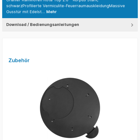
schwarzProfilierte Vermiculite-FeuerraumauskleidungMassive
Gusstür mit Edelst…
Mehr
Download / Bedienungsanleitungen
Zubehör