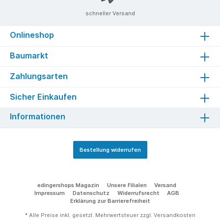
erfolgen.Die Zulassung bzw. das Zertifikat für
den raumluftunabhängigen Betrieb DIBt entfällt
schneller Versand
bei der Verwendung eines Dreh-Tableau.Ein
drehbar ausgeführter Rauchrohrstutzen
Onlineshop
befindet sich im Lieferumfang.Lieferumfang:
Drehtableau + drehbarer Rauchrohr-Stutzen
Baumarkt
Zahlungsarten
Sicher Einkaufen
Informationen
Bestellung widerrufen
edingershops Magazin
Unsere Filialen
Versand
Impressum
Datenschutz
Widerrufsrecht
AGB
Erklärung zur Barrierefreiheit
* Alle Preise inkl. gesetzl. Mehrwertsteuer zzgl.
Versandkosten