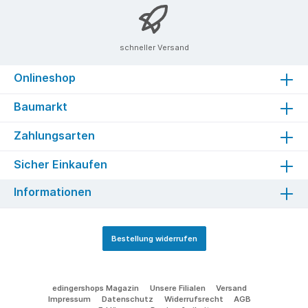
zu Qualm- und Geruchsbelästigung kommen.
Wird der Einbrennvorgang bei zu niedriger
Temperatur oder zu zeitlich kurz durchgeführt,
ist die Haltbarkeit ebenfalls nicht gegeben.
schneller Versand
Onlineshop
Baumarkt
Zahlungsarten
Sicher Einkaufen
Informationen
Bestellung widerrufen
edingershops Magazin
Unsere Filialen
Versand
Impressum
Datenschutz
Widerrufsrecht
AGB