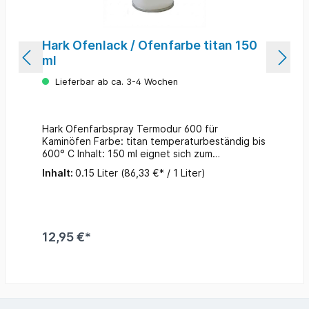
Hark Ofenlack / Ofenfarbe titan 150
ml
Lieferbar ab ca. 3-4 Wochen
Hark Ofenfarbspray Termodur 600 für
Kaminöfen Farbe: titan temperaturbeständig bis
600° C Inhalt: 150 ml eignet sich zum
Ausbessern kleiner und großer Flächen, Kratzern
Inhalt:
0.15 Liter
(86,33 €* / 1 Liter)
leicht zu verarbeiten Kaminofenkorpus mit
Stahlwolle anschleifen, Farbe dünn aufsprühen,
trocknen lassen - fertig Tipp: Für die Haltbarkeit
der Farbe ist es sehr wichtig den Lack
gleichmäßig und nicht zu dick aufzutragen. Wird
12,95 €*
der Lack ungleichmäßig und/oder zu dick
aufgetragen kann es später zu Blasenbildung
und zu Abplatzungen kommen. Nachdem
Auftragen MUSS die Farbe bei hoher
Temperatur über einen Zeitraum von min. 3 bis 4
Stunden eingebrannt werden. Hierbei kann es