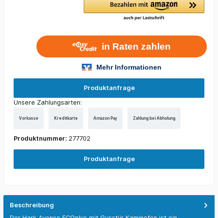
Produktanfrage
Unsere Zahlungsarten:
Vorkasse
Kreditkarte
Amazon Pay
Zahlung bei Abholung
Produktnummer:
277702
Produktanfrage
Beschreibung
Der Hark Avenso ECOplus mit Gusstür Kaminofen ist ein