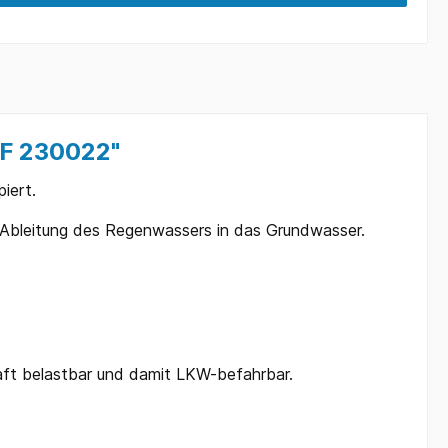
AF 230022"
iert.
n Ableitung des Regenwassers in das Grundwasser.
haft belastbar und damit LKW-befahrbar.