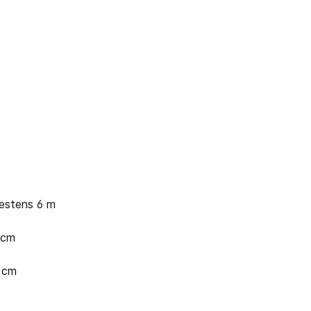
estens 6 m
 cm
0 cm