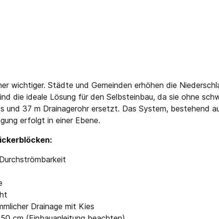
er wichtiger. Städte und Gemeinden erhöhen die Niederschl
sind die ideale Lösung für den Selbsteinbau, da sie ohne sch
ies und 37 m Drainagerohr ersetzt. Das System, bestehend 
egung erfolgt in einer Ebene.
ickerblöcken:
 Durchströmbarkeit
e
ht
mlicher Drainage mit Kies
50 cm (Einbauanleitung beachten)