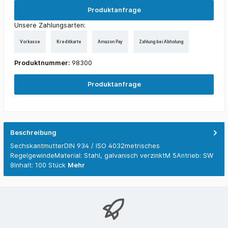
Produktanfrage
Unsere Zahlungsarten:
Vorkasse
Kreditkarte
Amazon Pay
Zahlung bei Abholung
Produktnummer:
98300
Produktanfrage
Beschreibung
SechskantmutterDIN 934 / ISO 4032metrisches
RegelgewindeMaterial: Stahl, galvanisch verzinktM 5Antrieb: SW
8Inhalt: 100 Stück
Mehr