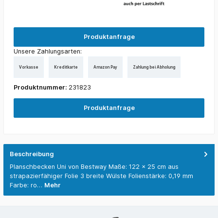
Produktanfrage
Unsere Zahlungsarten:
Vorkasse
Kreditkarte
Amazon Pay
Zahlung bei Abholung
Produktnummer:
231823
Produktanfrage
Beschreibung
Planschbecken Uni von Bestway Maße: 122 x 25 cm aus
strapazierfähiger Folie 3 breite Wülste Folienstärke: 0,19 mm
Farbe: ro…
Mehr