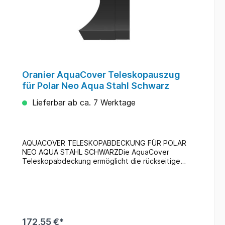
Oranier AquaCover Teleskopauszug
für Polar Neo Aqua Stahl Schwarz
Lieferbar ab ca. 7 Werktage
AQUACOVER TELESKOPABDECKUNG FÜR POLAR
NEO AQUA STAHL SCHWARZDie AquaCover
Teleskopabdeckung ermöglicht die rückseitige
Anbindung des Kaminofens, wodurch die
Verrohrung durch die Abdeckung verdeckt wird.
Das geschwungene Profil passt sich perfekt der
Rückwand des Kaminofens an. Durch die
Teleskopbleche kann der variable Wandabstand
ausgeglichen werden.Mehr Informationen:
172,55 €*
Abmessung in: mmBreite :500Höhe: 176Gewicht