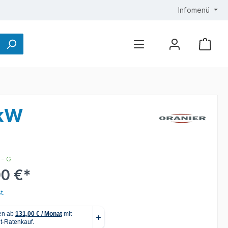
Infomenü
0kW
 - G
00 €*
t.