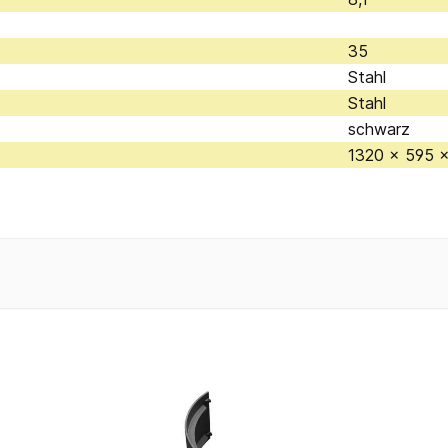
35
Stahl
Stahl
schwarz
1320 x 595 