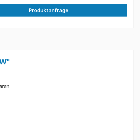
Produktanfrage
kW"
aren.