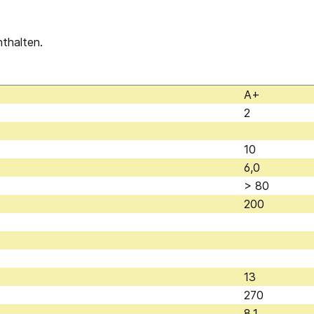
nthalten.
A+
2
10
6,0
> 80
200
13
270
8,1