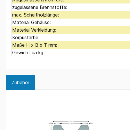
zugelassene Brennstoffe:
max. Scheitholzlänge:
Material Gehäuse:
Material Verkleidung:
Korpusfarbe:
Maße H x B x T mm:
Gewicht ca kg:
Zubehör