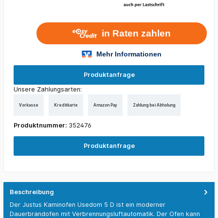
Produktanfrage
Unsere Zahlungsarten:
Vorkasse
Kreditkarte
Amazon Pay
Zahlung bei Abholung
Produktnummer:
352476
Produktanfrage
Beschreibung
Der Justus Kaminofen Usedom 5 D ist ein moderner
Dauerbrandofen mit Verbrennungsluft­automatik. Der Ofen kann