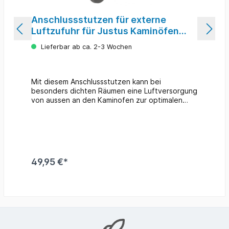
Anschlussstutzen für externe
Luftzufuhr für Justus Kaminöfen
#920069
Lieferbar ab ca. 2-3 Wochen
Mit diesem Anschlussstutzen kann bei
besonders dichten Räumen eine Luftversorgung
von aussen an den Kaminofen zur optimalen
Verbrennung angeschlossen werden. geeignet
zum Anschluss von Kunststoffrohr oder Flexrohr
Ø 100 mm Farbe: graupassend für Kaminöfen mit
externem Luftanschluss von Oranier und Justus
49,95 €*