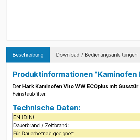
Beschreibung
Download / Bedienungsanleitungen
Produktinformationen "Kaminofen
Der
Hark Kaminofen Vito WW ECOplus mit Gusstür
Feinstaubfilter.
Technische Daten:
EN (DIN):
Dauerbrand / Zeitbrand:
Für Dauerbetrieb geeignet: