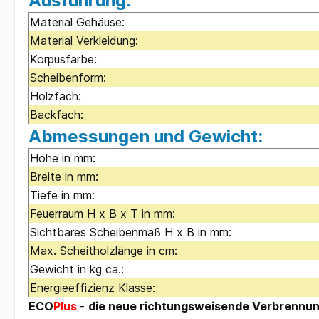
Ausführung:
Material Gehäuse:
Material Verkleidung:
Korpusfarbe:
Scheibenform:
Holzfach:
Backfach:
Abmessungen und Gewicht:
Höhe in mm:
Breite in mm:
Tiefe in mm:
Feuerraum H x B x T in mm:
Sichtbares Scheibenmaß H x B in mm:
Max. Scheitholzlänge in cm:
Gewicht in kg ca.:
Energieeffizienz Klasse:
ECO
Plus
-
die neue richtungsweisende Verbrennu