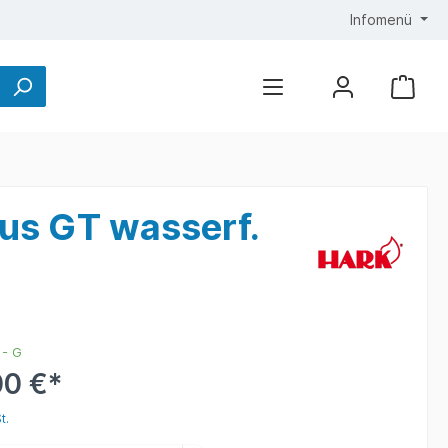
Infomenü
us GT wasserf.
 - G
00 €*
t.