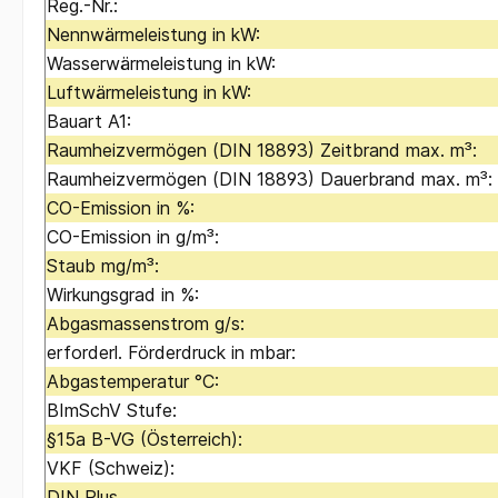
Reg.-Nr.:
Nennwärmeleistung in kW:
Wasserwärmeleistung in kW:
Luftwärmeleistung in kW:
Bauart A1:
Raumheizvermögen (DIN 18893) Zeitbrand max. m³:
Raumheizvermögen (DIN 18893) Dauerbrand max. m³:
CO-Emission in %:
CO-Emission in g/m³:
Staub mg/m³:
Wirkungsgrad in %:
Abgasmassenstrom g/s:
erforderl. Förderdruck in mbar:
Abgastemperatur °C:
BImSchV Stufe:
§15a B-VG (Österreich):
VKF (Schweiz):
DIN Plus