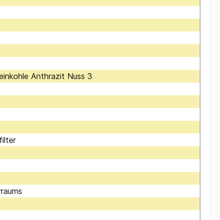
teinkohle Anthrazit Nuss 3
ilter
rraums