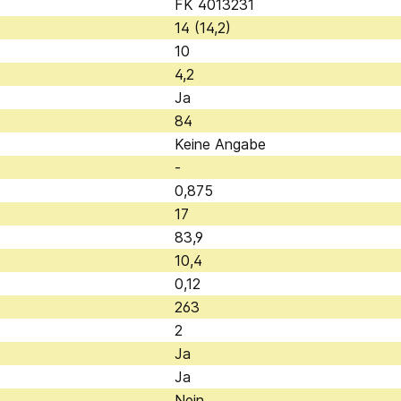
FK 4013231
14 (14,2)
10
4,2
Ja
84
Keine Angabe
-
0,875
17
83,9
10,4
0,12
263
2
Ja
Ja
Nein