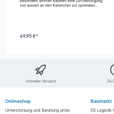
besonders dichten Räumen eine Luftversorgung
von aussen an den Kaminofen zur optimalen
Verbrennung angeschlossen werden. geeignet
zum Anschluss von Kunststoffrohr oder Flexrohr
Ø 100 mm Farbe: graupassend für Kaminöfen mit
externem Luftanschluss von Oranier und Justus
49,95 €*
schneller Versand
24/7
Onlineshop
Baumarkt
Unterstützung und Beratung unter:
ES Logisti