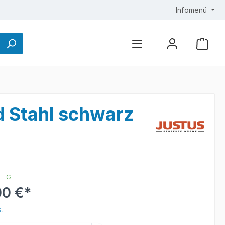
Infomenü
 Stahl schwarz
 - G
00 €*
t.