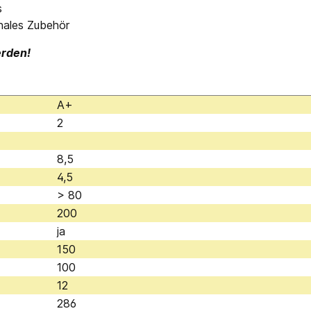
s
onales Zubehör
erden!
A+
2
8,5
4,5
> 80
200
ja
150
100
12
286