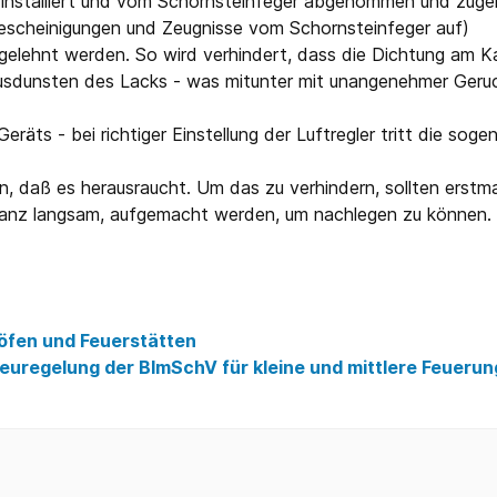
stalliert und vom Schornsteinfeger abgenommen und zugela
Bescheinigungen und Zeugnisse vom Schornsteinfeger auf)
ngelehnt werden. So wird verhindert, dass die Dichtung am K
sdunsten des Lacks - was mitunter mit unangenehmer Geruch
eräts - bei richtiger Einstellung der Luftregler tritt die sog
 daß es herausraucht. Um das zu verhindern, sollten erstma
ganz langsam, aufgemacht werden, um nachlegen zu können. 
nöfen und Feuerstätten
uregelung der BImSchV für kleine und mittlere Feueru