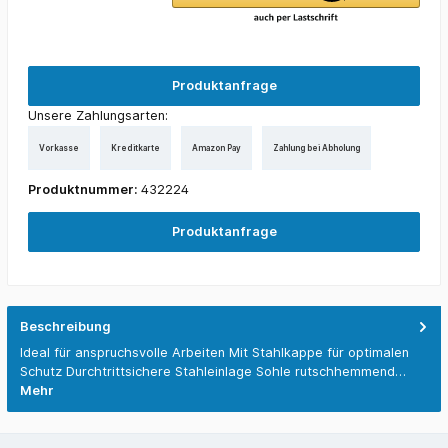
Produktanfrage
Unsere Zahlungsarten:
Vorkasse
Kreditkarte
Amazon Pay
Zahlung bei Abholung
Produktnummer:
432224
Produktanfrage
Beschreibung
Ideal für anspruchsvolle Arbeiten Mit Stahlkappe für optimalen
Schutz Durchtrittsichere Stahleinlage Sohle rutschhemmend…
Mehr