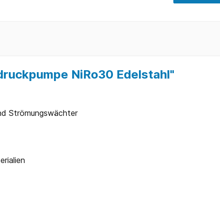
druckpumpe NiRo30 Edelstahl"
und Strömungswächter
rialien