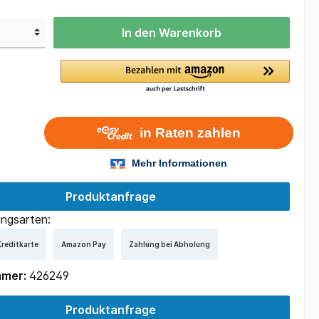
In den Warenkorb
Produktanfrage
ngsarten:
reditkarte
Amazon Pay
Zahlung bei Abholung
mmer:
426249
Produktanfrage