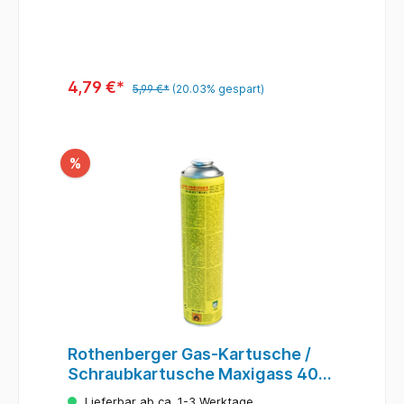
4,79 €*
5,99 €*
(20.03% gespart)
%
Rothenberger Gas-Kartusche /
Schraubkartusche Maxigass 400
600ml
Lieferbar ab ca. 1-3 Werktage