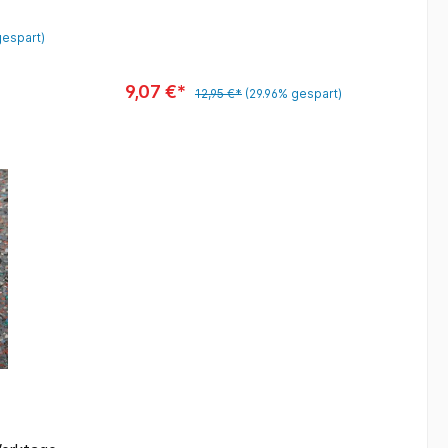
gespart)
9,07 €*
12,95 €*
(29.96% gespart)