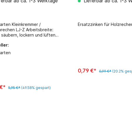
ferbar ab ca. 1-3 Werktage
Lieferbar ab ca. 1-3 
en
arten Kleinkremmer /
Ersatzzinken für Holzreche
en LJ-Z Arbeitsbreite:
 säubern, lockern und lüften
gstem Raum ideal zum
ller:
iehen kleinster Flächen
erzinkt
arten
0,79 €*
0,99 €*
(20.2% ges
 €*
5,95 €*
(49.58% gespart)