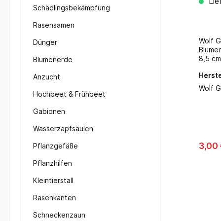
Lie
Gart
Schädlingsbekämpfung
Rasensamen
Wolf G
Dünger
Blumenrech
8,5 cm
Blumenerde
auf en
Herste
Glattz
Anzucht
glanzv
Wolf G
Hochbeet & Frühbeet
Gabionen
Wasserzapfsäulen
3,00
Pflanzgefäße
Pflanzhilfen
Kleintierstall
Rasenkanten
Schneckenzaun