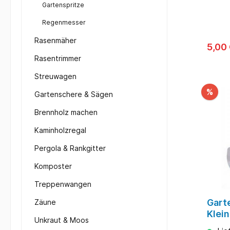
Gartenspritze
Regenmesser
Rasenmäher
5,00
Rasentrimmer
Streuwagen
%
Gartenschere & Sägen
Brennholz machen
Kaminholzregal
Pergola & Rankgitter
Komposter
Treppenwangen
Gart
Zäune
Klei
Unkraut & Moos
Blume