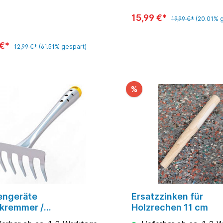
15,99 €*
19,99 €*
(20.01% 
 €*
12,99 €*
(61.51% gespart)
%
engeräte
Ersatzzinken für
nkremmer /
Holzrechen 11 cm
nrechen LJ-Z Wolf