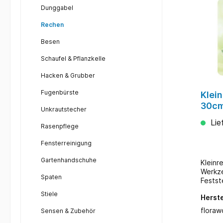
Dunggabel
Rechen
Besen
Schaufel & Pflanzkelle
Hacken & Grubber
Fugenbürste
Klei
30cm
Unkrautstecher
Lie
Rasenpflege
Fensterreinigung
Gartenhandschuhe
Kleinr
Werkze
Spaten
Festst
Zinken
Stiele
Herste
100 c
floraw
Sensen & Zubehör