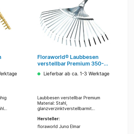
n
Floraworld® Laubbesen
verstellbar Premium 350-
460mm ohne Stiel
Werktage
Lieferbar ab ca. 1-3 Werktage
ihig
Laubbesen verstellbar Premium
Material: Stahl,
hl
glanzverzinktverstellbarmit
:1850 mm
Feststellschraube22 flache
Hersteller:
FederstahlzinkenDülle für Stiel Ø 24
mmBreite: 350 bis 460 mmohne
floraworld Jung Elmar
Stiel