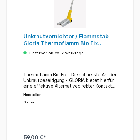
Unkrautvernichter / Flammstab
Gloria Thermoflamm Bio Fix
Elektro 1100W
Lieferbar ab ca. 7 Werktage
Thermoflamm Bio Fix - Die schnellste Art der
Unkrautbeseitigung - GLORIA bietet hierfür
eine effektive Alternativedirekter Kontakt
zur Pflanze800°C HeizspiraleBis zu 4 x
Hersteller:
schneller als bestehende
Elektro-/Gaskartuschen-
Gloria
GeräteElektrobetrieb (230 V/1.100 W)150
cm² StrahlungsflächeAbkühlhalterung aus
EdelstahlTechnische Daten:Wirtschaftlicher
Elektro-BetriebLeistung 1.100 WLänge 122
cmKabel-ZugentlastungMotor 230
VGewicht 2,0 kgErgonomisch geformter
59,00 €*