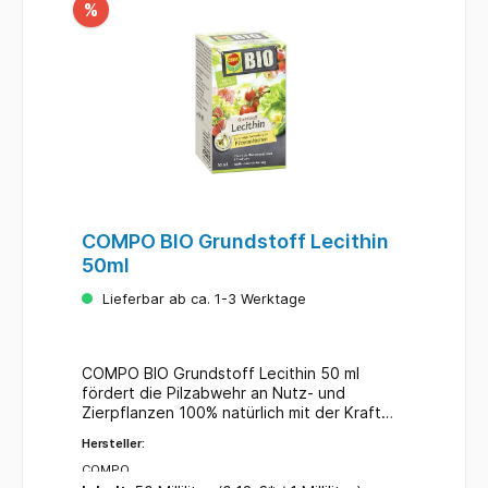
%
COMPO BIO Grundstoff Lecithin
50ml
Lieferbar ab ca. 1-3 Werktage
COMPO BIO Grundstoff Lecithin 50 ml
fördert die Pilzabwehr an Nutz- und
Zierpflanzen 100% natürlich mit der Kraft
der Sojabohne 50 ml Konzentrat für bis zu
Hersteller:
66 Liter Spritzbrühe für den ökologischen
Landbau geeignet & vegan nicht
COMPO