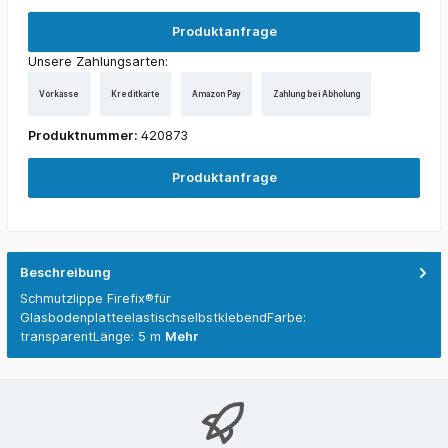
Produktanfrage
Unsere Zahlungsarten:
Vorkasse
Kreditkarte
Amazon Pay
Zahlung bei Abholung
Produktnummer:
420873
Produktanfrage
Beschreibung
Schmutzlippe Firefix®für
GlasbodenplatteelastischselbstklebendFarbe:
transparentLänge: 5 m
Mehr