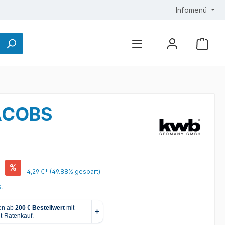
Infomenü
JACOBS
%
4,29 €*
(49.88% gespart)
t.