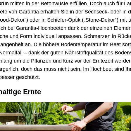
ün mitten in der Betonwüste erfüllen. Doch auch für 
ete von Garantia erhalten Sie in der Sechseck- oder in 
ood-Dekor“) oder in Schiefer-Optik („Stone-Dekor“) mit 
 sich bei Garantia-Hochbeeten dank der einzelnen Elemen
he und Form individuell anpassen. Schmerzen in Rücke
angenheit an. Die höhere Bodentemperatur im Beet sorgt
rmalfall – dank der guten Nährstoffqualität des Bodens
nlang um die Pflanzen und kurz vor der Erntezeit werd
rgerlich, doch das muss nicht sein. Im Hochbeet sind I
besser geschützt.
haltige Ernte