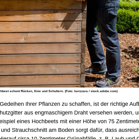
hbeet schont Rücken, Knie und Schultern. (Foto: lavizzara / stock.adobe.com)
edeihen Ihrer Pflanzen zu schaffen, ist der richtige Au
schutzgitter aus engmaschigem Draht versehen werden
eispiel eines Hochbeets mit einer Höhe von 75 Zentimet
 und Strauchschnitt am Boden sorgt dafür, dass ausreic
 Hierauf circa 10 Zentimeter Grünabfälle, z. B. Laub und 