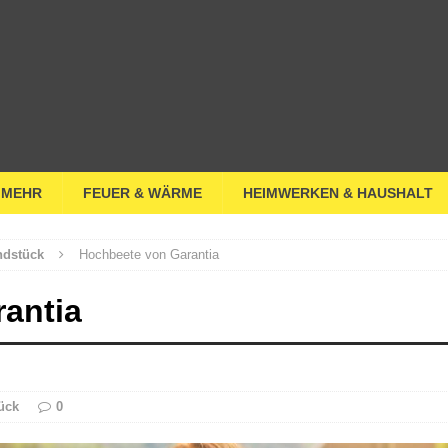
 MEHR
FEUER & WÄRME
HEIMWERKEN & HAUSHALT
ndstück
Hochbeete von Garantia
antia
ück
0