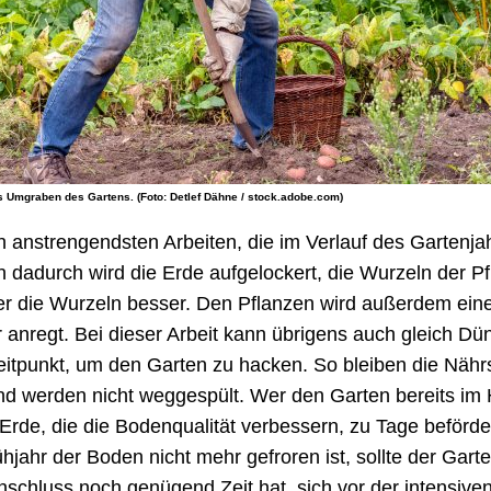
as Umgraben des Gartens. (Foto: Detlef Dähne / stock.adobe.com)
 anstrengendsten Arbeiten, die im Verlauf des Gartenjahre
n dadurch wird die Erde aufgelockert, die Wurzeln der 
r die Wurzeln besser. Den Pflanzen wird außerdem ein
 anregt. Bei dieser Arbeit kann übrigens auch gleich D
Zeitpunkt, um den Garten zu hacken. So bleiben die Nähr
nd werden nicht weggespült. Wer den Garten bereits im 
 Erde, die die Bodenqualität verbessern, zu Tage beför
hjahr der Boden nicht mehr gefroren ist, sollte der Gar
chluss noch genügend Zeit hat, sich vor der intensiv