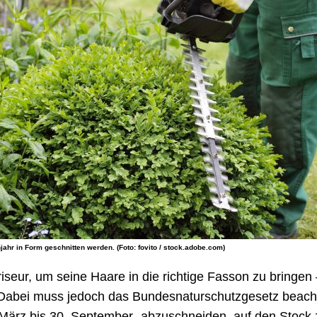
ahr in Form geschnitten werden. (Foto: fovito / stock.adobe.com)
seur, um seine Haare in die richtige Fasson zu bringe
“. Dabei muss jedoch das Bundesnaturschutzgesetz beach
März bis 30. September „abzuschneiden, auf den Stock z