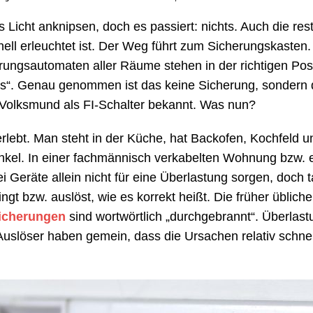
cht anknipsen, doch es passiert: nichts. Auch die restl
ell erleuchtet ist. Der Weg führt zum Sicherungskasten. A
rungsautomaten aller Räume stehen in der richtigen Posi
„Aus“. Genau genommen ist das keine Sicherung, sondern
Volksmund als FI-Schalter bekannt. Was nun?
erlebt. Man steht in der Küche, hat Backofen, Kochfeld 
nkel. In einer fachmännisch verkabelten Wohnung bzw.
ei Geräte allein nicht für eine Überlastung sorgen, doch 
ngt bzw. auslöst, wie es korrekt heißt. Die früher üblic
icherungen
sind wortwörtlich „durchgebrannt“. Überlas
uslöser haben gemein, dass die Ursachen relativ schnell 