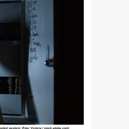
nkel gestürzt. (Foto: Victoria / stock.adobe.com)