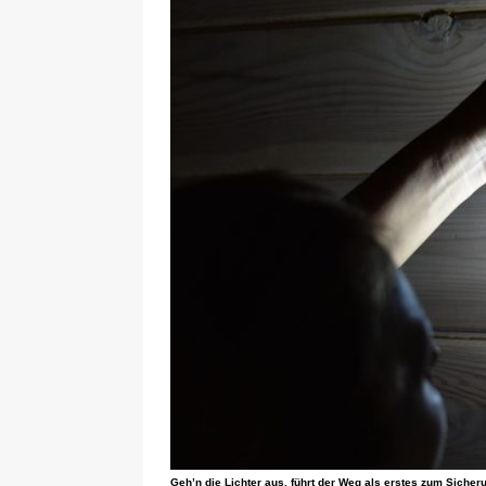
Geh’n die Lichter aus, führt der Weg als erstes zum Sicheru