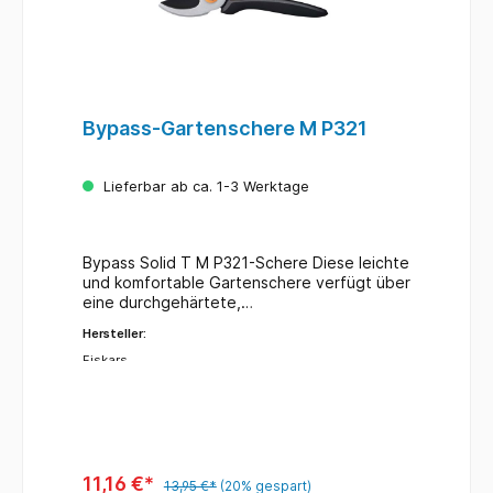
Bypass-Gartenschere M P321
Lieferbar ab ca. 1-3 Werktage
Bypass Solid T M P321-Schere Diese leichte
und komfortable Gartenschere verfügt über
eine durchgehärtete,
präzisionsgeschliffene Klinge, die länger
Hersteller:
scharf bleibt, sowie über eine reibungsarme
Klingenbeschichtung, die Rost widersteht
Fiskars
und glattere, leichtere Schnitte
ermöglicht. Der FiberComp™ Griff mit
SoftGrip™ Detail bietet zusätzlichen
Komfort, während eine leicht zu öffnende
Verriegelung die Klinge während des
Transports und der Lagerung schützt.
11,16 €*
13,95 €*
(20% gespart)