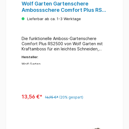
Wolf Garten Gartenschere
Ambossschere Comfort Plus RS
2500
Lieferbar ab ca. 1-3 Werktage
Die funktionelle Amboss-Gartenschere
Comfort Plus RS2500 von Wolf Garten mit
Kraftamboss für ein leichtes Schneiden,
präzisionsgeschliffenen Antihaft-Klingen
Hersteller:
sowie integrierter, unverlierbarer Feder ist
optimal für den Einsatz in Vor-, Baum- und
Wolf Garten
Hofgärten. Schneidleistung: bis Ø ca. 25 mm
mit Kraftamboss für ein leichtes Schneider
(auch härteres Holz) Einhand-Verriegelung
für Links- und Rechtshänder geeignet
anthihaftbeschichtete Klinge und
glnazverzinkter Scherenkörper
13,56 €*
16,95 €*
(20% gespart)
ergonomischer Zweikomponenten-Griff
mitWeichgummieinlage im Obergriff für
sicheren Halt während des Schneidens
Sicherheits-Daumenablage
Gelenkschonender 30° Schneidwinkel
präzise Messervorspannung austauschbarer