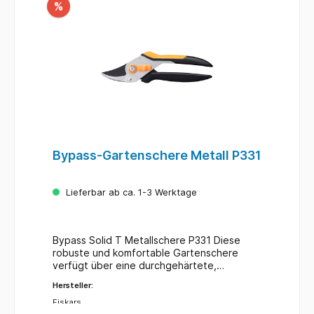
%
Bypass-Gartenschere Metall P331
Lieferbar ab ca. 1-3 Werktage
Bypass Solid T Metallschere P331 Diese
robuste und komfortable Gartenschere
verfügt über eine durchgehärtete,
präzisionsgeschliffene Klinge, die länger
Hersteller:
scharf bleibt, sowie über eine reibungsarme
Klingenbeschichtung, die Rost widersteht
Fiskars