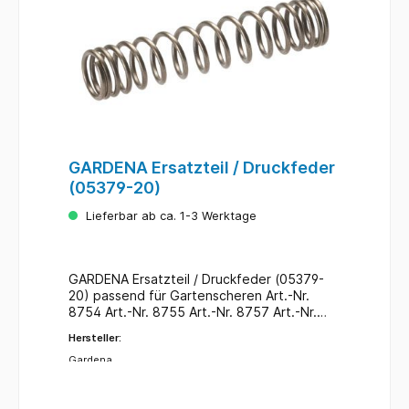
Amboss (Zink Druckguss) getestet von
"Stiftung Warentest" - Ausgabe Juli / 2015
und mit Note Gut (2,3) bewertet
GARDENA Ersatzteil / Druckfeder
(05379-20)
Lieferbar ab ca. 1-3 Werktage
GARDENA Ersatzteil / Druckfeder (05379-
20) passend für Gartenscheren Art.-Nr.
8754 Art.-Nr. 8755 Art.-Nr. 8757 Art.-Nr.
8759 Länge (ungegehnt): ca. 4,3 mm Ø ca.
Hersteller:
5 mm
Gardena