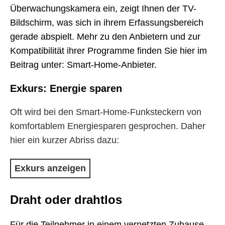
Überwachungskamera ein, zeigt Ihnen der TV-
Bildschirm, was sich in ihrem Erfassungsbereich
gerade abspielt. Mehr zu den Anbietern und zur
Kompatibilität ihrer Programme finden Sie hier im
Beitrag unter: Smart-Home-Anbieter.
Exkurs: Energie sparen
Oft wird bei den Smart-Home-Funksteckern von
komfortablem Energiesparen gesprochen. Daher
hier ein kurzer Abriss dazu:
Um Strom zu sparen, sollten Sie alle elektrischen
Exkurs anzeigen
Geräte, die Sie gerade nicht nutzen,
vom
Stromnetz trennen
. Durch die absolute Trennung
Draht oder drahtlos
vom Stromnetz laufen Sie nicht Gefahr, dass Ihr
elektrisches Gerät im Standby-Betrieb immer noch
Für die Teilnehmer in einem vernetzten Zuhause