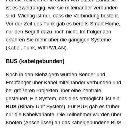
Strom verbraucht, wie dies bei Fernsehern,
ist es zweitrangig, wie sie miteinander verbunden
Spielkonsolen, Receivern, Multimedia-Geräten oft
sind. Wichtig ist nur, dass die Verbindung besteht.
der Fall ist. Die Standby-Funktion ermöglicht, dass
Vor der Zeit des Funk gab es bereits Smart Home,
Ihre Geräte sofort wieder anspringen, wenn Sie die
nur den Begriff dazu noch nicht. Im Folgenden
Geräte-Fernbedienung oder die Power-Taste
erfahren Sie mehr über die gängigen Systeme
drücken. Ohne Komfort-Lösung bedeutet dies für
(Kabel, Funk, WIFI/WLAN).
Sie, die Stecker aller elektrischen Geräte ziehen,
BUS (kabelgebunden)
die in den Standby-Modus fallen würden.
Noch in den Siebzigern wurden Sender und
Hier stellt die Steckdosenleiste mit
Empfänger über Kabel miteinander verbunden und
Sicherheitsschalter bereits eine gewisse Komfort-
bei größeren Projekten über eine Zentrale
Lösung dar. Der Sicherheitsschalter trennt die
gesteuert. Ein System, das dies ermöglicht, ist ein
gesamte Steckdose vom Stromnetz und somit
BUS
(Binary Unit System). Für BUS gab es früher
auch alle angeschlossenen Geräte. Auf einer
nur die Kabelvariante. Die Teilnehmer wurden über
Steckdosenleiste haben Sie jedoch nur begrenzt
Knoten (Anschlüsse) an das kabelgebundene BUS
Steckplätze zur Verfügung, die sich auch noch