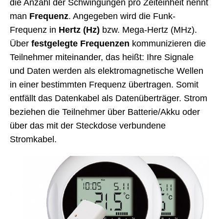
die Anzahl der Schwingungen pro Zeiteinheit nennt
Empfänger (Aktor) und Sender: Funk-Steckdose mit Fernbedienung für 3 Kanäle,
man
Frequenz
. Angegeben wird die Funk-
das heißt: drei Funk-Teilnehmer (Steckdosen, Schalter, Melder) lassen sich
fernsteuern | Bild: buFka fotolia.com
Frequenz in
Hertz (Hz)
bzw. Mega-Hertz (MHz).
Über
festgelegte Frequenzen
kommunizieren die
Nutzen Sie für das Ausschalten nicht nur die
Teilnehmer miteinander, das heißt: Ihre Signale
Power-Taste oder Geräte-Fernbedienung, sondern
und Daten werden als elektromagnetische Wellen
auch die Funk-Steckdosen-Fernbedienung, ist das
in einer bestimmten Frequenz übertragen. Somit
Gerät gänzlich vom Stromnetz getrennt. Die
entfällt das Datenkabel als Datenüberträger. Strom
Steckdose selbst hält den Kontakt zur
beziehen die Teilnehmer über Batterie/Akku oder
Fernbedienung, über Batterie oder Akku bezieht
über das mit der Steckdose verbundene
sie ihre Energie. Da die Fernbedienung
mehrere
Stromkabel.
Dosen ansteuern kann
und über eine gewisse
Reichweite
verfügt, sind Sie auch nicht mehr
darauf angewiesen, alle Standby-Geräte über eine
Leiste zu schalten.