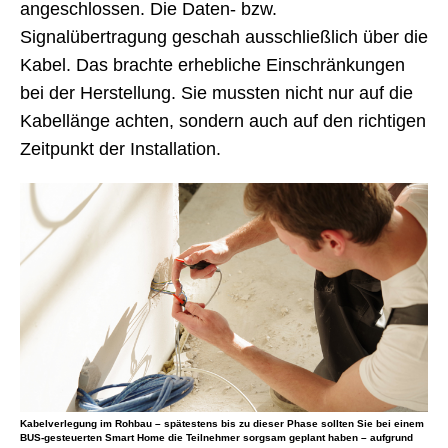
angeschlossen. Die Daten- bzw.
hinsichtlich der anzuschließenden Steckvarianten
Signalübertragung geschah ausschließlich über die
unterscheiden (Schuko vs. Flachstecker).
Kabel. Das brachte erhebliche Einschränkungen
Außerdem müssen Sie die Leiste so platzieren,
bei der Herstellung. Sie mussten nicht nur auf die
dass Sie den Schalter manuell betätigen können.
Kabellänge achten, sondern auch auf den richtigen
Zudem gibt es bei dieser Leiste nur den ALL-
Zeitpunkt der Installation.
Schalter. Alle Geräte werden entweder an- oder
ausgeschaltet. Individuelle Lösungen sind
vorhanden, aber derzeit noch sehr wenige. Der
Vorteil liegt darin, dass der Standby-Modus relativ
komfortabel umgangen werden kann. Nachteilig
kann sich die Steckplatzbegrenzung auswirken.
Hinzu kommt, dass der Schalter manuell betätigt
werden muss und bei herkömmlichen Varianten
gibt es auch keine individuelle Lösung, entweder
alle Geräte schalten an oder aus.
Kabelverlegung im Rohbau – spätestens bis zu dieser Phase sollten Sie bei einem
BUS-gesteuerten Smart Home die Teilnehmer sorgsam geplant haben – aufgrund