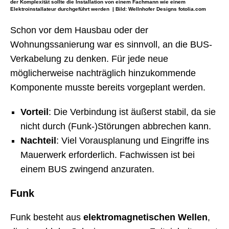
Funk-oder WLAN-Steckdosen
funktionieren
der Komplexität sollte die Installation von einem Fachmann wie einem
Elektroinstallateur durchgeführt werden | Bild: Wellnhofer Designs fotolia.com
unabhängig vom Stromkreis
. Wenn Sie an diese
elektrische Geräte anschließen, können Sie auf
Schon vor dem Hausbau oder der
noch komfortablere Weise Strom sparen – mittels
Wohnungssanierung war es sinnvoll, an die BUS-
Fernsteuerung. Drücken Sie dazu die
OFF-Taste
Verkabelung zu denken. Für jede neue
auf der Fernbedienung für die Steckdosen oder in
möglicherweise nachträglich hinzukommende
Ihrer App und Sie
trennen die Steckdose und
Komponente musste bereits vorgeplant werden.
somit die Geräte von der Stromzufuhr
.
Vorteil
: Die Verbindung ist äußerst stabil, da sie
nicht durch (Funk-)Störungen abbrechen kann.
Nachteil
: Viel Vorausplanung und Eingriffe ins
Mauerwerk erforderlich. Fachwissen ist bei
einem BUS zwingend anzuraten.
Funk
Funk besteht aus
elektromagnetischen Wellen
,