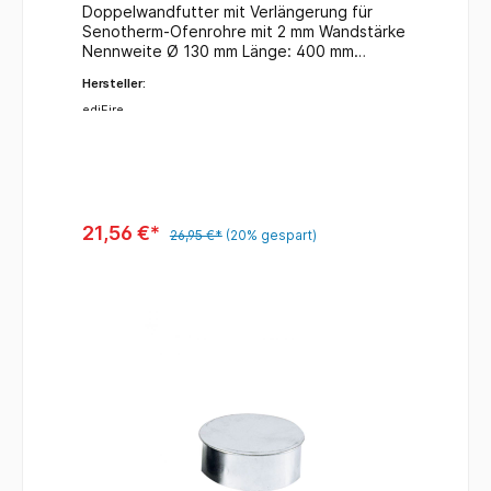
Doppelwandfutter mit Verlängerung für
Senotherm-Ofenrohre mit 2 mm Wandstärke
Nennweite Ø 130 mm Länge: 400 mm
Eigenschaften: 0,6mm bis 1,00 mm
Hersteller:
Wandstärke feueraluminierter Überzug
Längsnaht lasergeschweißt
ediFire
korrosionsgeschützt
wärmebeständigUnsere Ofenrohre
entsprechen der DIN 1298 / DIN EN 1856-2
für feste und flüssige Brennstoffe.
21,56 €*
26,95 €*
(20% gespart)