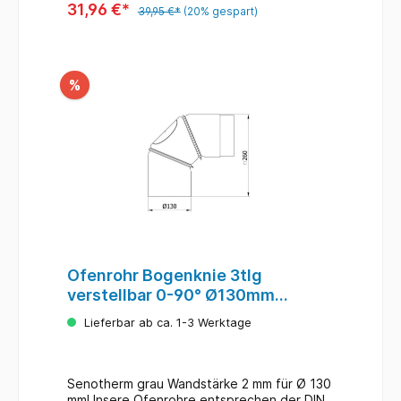
31,96 €*
39,95 €*
(20% gespart)
%
Ofenrohr Bogenknie 3tlg
verstellbar 0-90° Ø130mm
Senoth. grau m.T.
Lieferbar ab ca. 1-3 Werktage
Senotherm grau Wandstärke 2 mm für Ø 130
mmUnsere Ofenrohre entsprechen der DIN