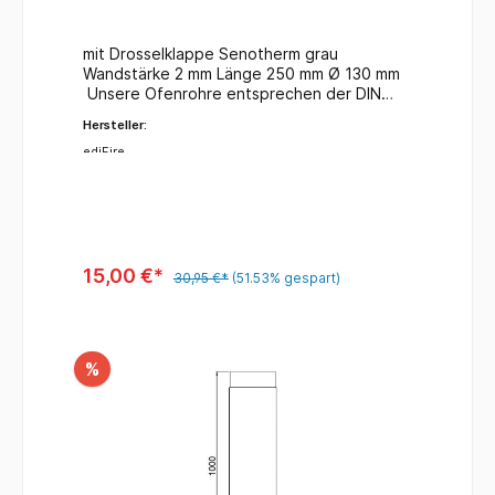
mit Drosselklappe Senotherm grau
Wandstärke 2 mm Länge 250 mm Ø 130 mm
Unsere Ofenrohre entsprechen der DIN
1298 / DIN EN 1856-2 für feste und flüssige
Hersteller:
Brennstoffe.
ediFire
15,00 €*
30,95 €*
(51.53% gespart)
%