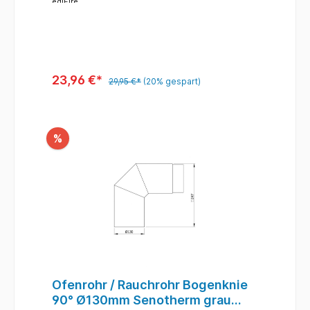
Brennstoffe.
ediFire
23,96 €*
29,95 €*
(20% gespart)
%
Ofenrohr / Rauchrohr Bogenknie
90° Ø130mm Senotherm grau