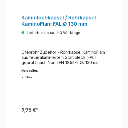
Kaminlochkapsel / Rohrkapsel
KaminoFlam FAL Ø 130 mm
Lieferbar ab ca. 1-3 Werktage
Ofenrohr Zubehör - Rohrkapsel KaminoFlam
aus feueraluminiertem Stahlblech (FAL)
geprüft nach Norm EN 1856-2 Ø: 130 mm
Tiefe: ca. 48 mm zum Verschließen von
Hersteller:
doppelten Wandmuffen Eine Rohrkapsel
findet zum einen dann eine Verwendung,
ediFire
wenn der Kamin nicht mehr benutzt wird.
Der Kamin wird abgebaut und die
Rohrkapsel schließt die Öffnung an der
Wand, wo der Kamin angeschlossen war.
Zum anderen werden nicht mehr benötigte
Öffnungen im Ofenrohrsystem
9,95 €*
verschlossen.