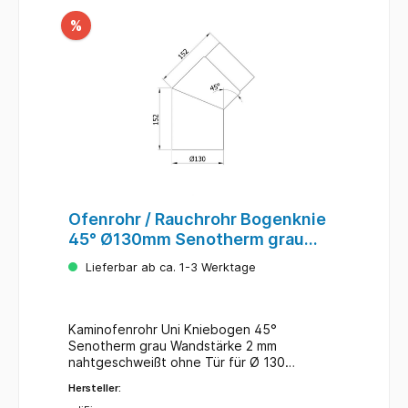
%
Ofenrohr / Rauchrohr Bogenknie
45° Ø130mm Senotherm grau
ohne Tür
Lieferbar ab ca. 1-3 Werktage
Kaminofenrohr Uni Kniebogen 45°
Senotherm grau Wandstärke 2 mm
nahtgeschweißt ohne Tür für Ø 130
mmUnsere Ofenrohre entsprechen der DIN
Hersteller:
1298 / DIN EN 1856-2 für feste und flüssige