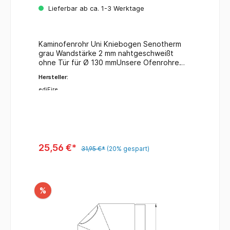
ohne Tür
Lieferbar ab ca. 1-3 Werktage
Kaminofenrohr Uni Kniebogen Senotherm
grau Wandstärke 2 mm nahtgeschweißt
ohne Tür für Ø 130 mmUnsere Ofenrohre
entsprechen der DIN 1298 / DIN EN 1856-2
Hersteller:
für feste und flüssige Brennstoffe.
ediFire
25,56 €*
31,95 €*
(20% gespart)
%