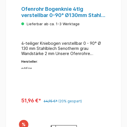
Ofenrohr Bogenknie 4tlg
verstellbar 0-90° Ø130mm Stahl
grau mit Tür
Lieferbar ab ca. 1-3 Werktage
4-teiliger Kniebogen verstellbar 0 - 90° Ø
130 mm Stahlblech Senotherm grau
Wandstärke 2 mm Unsere Ofenrohre
entsprechen der DIN EN 1856-2 für feste
Hersteller:
und flüssige Brennstoffe.
ediFire
51,96 €*
64,95 €*
(20% gespart)
%