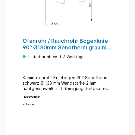
Ofenrohr / Rauchrohr Bogenknie
90° Ø130mm Senotherm grau mit
Tür
Lieferbar ab ca. 1-3 Werktage
Kaminofenrohr Kniebogen 90° Senotherm
schwarz Ø 130 mm Wandstärke 2 mm
nahtgeschweißt mit ReinigungstürUnsere
Ofenrohre entsprechen der DIN 1298 / DIN
Hersteller:
EN 1856-2 für feste und flüssige
Brennstoffe.
ediFire