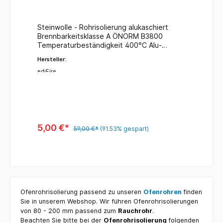
Steinwolle - Rohrisolierung alukaschiert
Brennbarkeitsklasse A ÖNORM B3800
Temperaturbeständigkeit 400°C Alu-
Oberfläche 80°C Isolierstärke: 4 cm Ø 90
Hersteller:
mm Länge: 1000 mm Hinweis: Die
Isolierungen sind am besten für unlackierte
ediFire
Rauchrohre geeignet. Bei Isolierung an
lackierten bzw. beschichteten Rohren
können Probleme wegen höherer
Hitzeentwicklung entstehen. Eine leichte
Rauchentwicklung ist bei hohen
Temperaturen normal, da das Bindemittel
5,00 €*
59,00 €*
(91.53% gespart)
der Mineralwolle ausdampft. Stoßstellen
fugenlos verlegen und mittels
hitzebeständigem Alu Klebeband
verbinden. Eine Überhitzung ist bei
unsachgemäßer Bedienung oder zu starker
Feuerung des Heizgerätes leichter möglich
als ohne Isolierung.
Ofenrohrisolierung passend zu unseren
Ofenrohren
finden
Sie in unserem Webshop. Wir führen Ofenrohrisolierungen
von 80 - 200 mm passend zum
Rauchrohr
.
Beachten Sie bitte bei der
Ofenrohrisolierung
folgenden