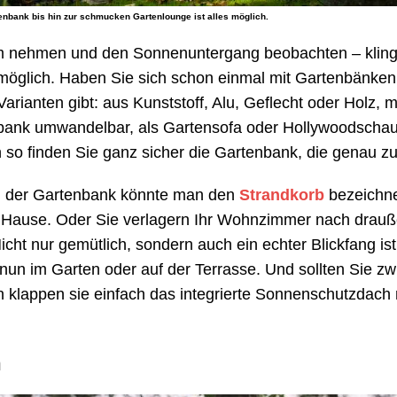
enbank bis hin zur schmucken Gartenlounge ist alles möglich.
rm nehmen und den Sonnenuntergang beobachten – klingt 
möglich. Haben Sie sich schon einmal mit Gartenbänken
arianten gibt: aus Kunststoff, Alu, Geflecht oder Holz, m
ebank umwandelbar, als Gartensofa oder Hollywoodschauk
 so finden Sie ganz sicher die Gartenbank, die genau zu
en der Gartenbank könnte man den
Strandkorb
bezeichne
h Hause. Oder Sie verlagern Ihr Wohnzimmer nach drau
cht nur gemütlich, sondern auch ein echter Blickfang is
 nun im Garten oder auf der Terrasse. Und sollten Sie zw
 klappen sie einfach das integrierte Sonnenschutzdac
n