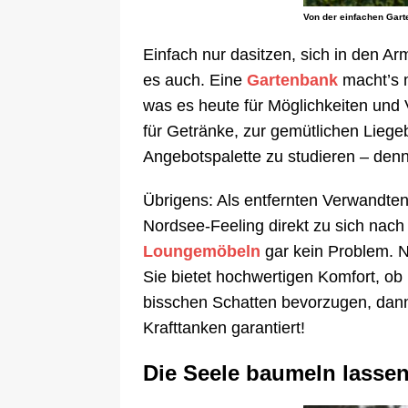
Von der einfachen Gart
Einfach nur dasitzen, sich in den A
es auch. Eine
Gartenbank
macht’s 
was es heute für Möglichkeiten und V
für Getränke, zur gemütlichen Lieg
Angebotspalette zu studieren – denn
Übrigens: Als entfernten Verwandt
Nordsee-Feeling direkt zu sich nac
Loungemöbeln
gar kein Problem. Ni
Sie bietet hochwertigen Komfort, ob
bisschen Schatten bevorzugen, dann
Krafttanken garantiert!
Die Seele baumeln lasse