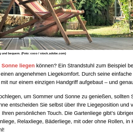
ig und bequem. (Foto: coco / stock.adobe.com)
r Sonne liegen
können? Ein Strandstuhl zum Beispiel benö
 einen angenehmen Liegekomfort. Durch seine einfache 
hl mit nur einem einzigen Handgriff aufgebaut – und gen
ochlegen, um Sommer und Sonne zu genießen, sollten S
ehne entscheiden Sie selbst über Ihre Liegeposition un
Ihren persönlichen Touch. Die Gartenliege gibt’s übrige
ege, Relaxliege, Bäderliege, mit oder ohne Rollen, in K
l!