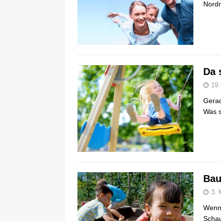
Nordr
Da 
19.
Gerad
Was s
Bau
3. 
Wenn 
Schau