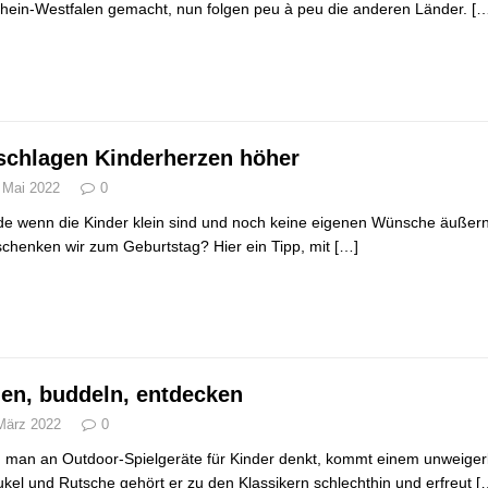
hein-Westfalen gemacht, nun folgen peu à peu die anderen Länder.
[…
schlagen Kinderherzen höher
 Mai 2022
0
e wenn die Kinder klein sind und noch keine eigenen Wünsche äußern kö
chenken wir zum Geburtstag? Hier ein Tipp, mit
[…]
en, buddeln, entdecken
März 2022
0
man an Outdoor-Spielgeräte für Kinder denkt, kommt einem unweigerl
kel und Rutsche gehört er zu den Klassikern schlechthin und erfreut
[