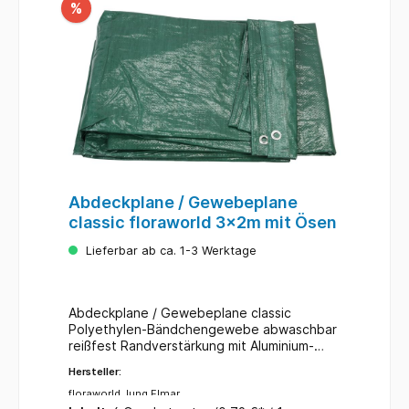
%
Abdeckplane / Gewebeplane
classic floraworld 3x2m mit Ösen
Lieferbar ab ca. 1-3 Werktage
Abdeckplane / Gewebeplane classic
Polyethylen-Bändchengewebe abwaschbar
reißfest Randverstärkung mit Aluminium-
Ringösen einfache Befestigung zum
Hersteller:
Abdecken von Fahrrädern, Motorrädern,
PKW-Anhängern, Kinderspielgeräten,
floraworld Jung Elmar