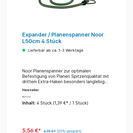
Expander / Planenspanner Noor
L50cm 4 Stück
Lieferbar ab ca. 1-3 Werktage
Noor Planenspanner zur optimalen
Befestigung von Planen Spitzenqualität mit
drittem Extra-Haken besonders langlebig
elastische Vielzweck-Befestigung für
Hersteller:
Fahrrad, Auto, Haus und Garten Inhalt: 4
Stück Länge: ca. 50 cm
Noor
Inhalt:
4 Stück
(1,39 €* / 1 Stück)
5,56 €*
6,95 €*
(20% gespart)