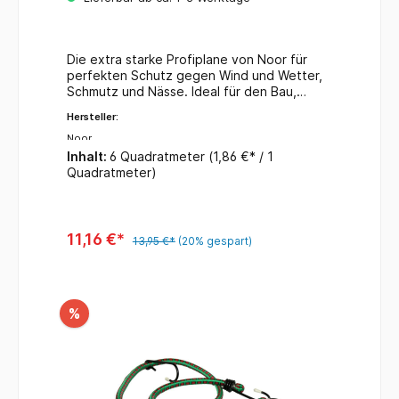
Die extra starke Profiplane von Noor für
perfekten Schutz gegen Wind und Wetter,
Schmutz und Nässe. Ideal für den Bau,
Garten, Landwirtschaft, Heimwerker, Sport,
Hersteller:
Camping und vieles mehr. aus belastbarem
PP/PE-Gewebe 200 gr/m² mit verstärkten
Noor
Ecken und Rändern hochwertige
Inhalt:
6 Quadratmeter
(1,86 €* / 1
Kunststoffösen verhindern Kratzer 50 cm
Quadratmeter)
Ösenabstand (mit Noor-Planenspannern
ideal zu befestigen) UV-stabilisiert,
beidseitig beschichtet, wasserfest
undabwaschbar schimmelresistent,
11,16 €*
13,95 €*
(20% gespart)
unempfindlich gegen Bakterien und
Chemikalien Farbe: grün Maße: ca. 2 x 3 m
%