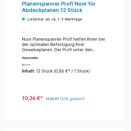
Planenspanner Profi Noor für
Abdeckplanen 12 Stück
Lieferbar ab ca. 1-3 Werktage
Noor Planenspanner Profi helfen Ihnen bei
der optimalen Befestigung Ihrer
Gewebeplanen. Der Profi unter den
Planenspannern hilft Ihnen, Ihre Planen
Hersteller:
perfekt zu befestigen. Packungsinhalt: 12
Stück elastische Vielzweck-Befestigung für
Noor
Fahrrad, Auto, Haus und Garten ideales
Inhalt:
12 Stück
(0,86 €* / 1 Stück)
Befestigungsmaterial für Planen aus
hochwertigem Material gefertigt UV-
stabilisiert Länge: ca. 12 cm
10,36 €*
12,95 €*
(20% gespart)