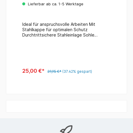
Lieferbar ab ca. 1-5 Werktage
Ideal für anspruchsvolle Arbeiten Mit
Stahlkappe für optimalen Schutz
Durchtrittsichere Stahleinlage Sohle
rutschhemmend, säure- und ölbeständig
Antistatische Innensohle Konfektionsgröße
43 Artikeltyp Sicherheitsschuhe Farbe Blau,
Schwarz Material Leder, Stahl, Synthetik
Hinweistext: Enthält nichttextile Teile
tierischen Ursprungs.
25,00 €*
39,95 €*
(37.42% gespart)