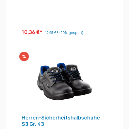
25,5 cm Futter: weißes Polyester Sohle:
Crêpe Größe: 39
10,36 €*
12,95 €*
(20% gespart)
%
Herren-Sicherheitshalbschuhe
S3 Gr. 43