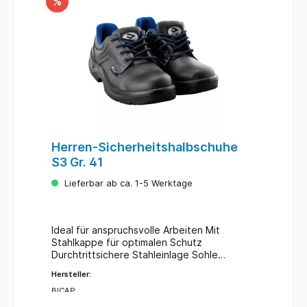
%
Herren-Sicherheitshalbschuhe
S3 Gr. 41
Lieferbar ab ca. 1-5 Werktage
Ideal für anspruchsvolle Arbeiten Mit
Stahlkappe für optimalen Schutz
Durchtrittsichere Stahleinlage Sohle
rutschhemmend, säure- und ölbeständig
Hersteller:
Antistatische Innensohle Konfektionsgröße
42 Sicherheitsschuhe Sicherheitsklasse S3
BICAP
Farbe Blau, Schwarz Material Leder, Stahl,