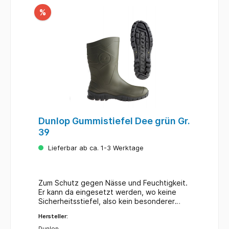
%
Dunlop Gummistiefel Dee grün Gr.
39
Lieferbar ab ca. 1-3 Werktage
Zum Schutz gegen Nässe und Feuchtigkeit.
Er kann da eingesetzt werden, wo keine
Sicherheitsstiefel, also kein besonderer
Fußschutz, benötigt werden. Idealer
Hersteller:
Freizeitstiefel. Farbe Schaft / Sohle: grün /
schwarz. Ohne Stahlkappe! Schafthöhe: ca.
Dunlop