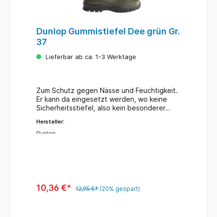
Dunlop Gummistiefel Dee grün Gr.
37
Lieferbar ab ca. 1-3 Werktage
Zum Schutz gegen Nässe und Feuchtigkeit.
Er kann da eingesetzt werden, wo keine
Sicherheitsstiefel, also kein besonderer
Fußschutz, benötigt werden. Idealer
Hersteller:
Freizeitstiefel. Farbe Schaft / Sohle: grün /
schwarz. Ohne Stahlkappe! Schafthöhe: ca.
Dunlop
25,5 cm Futter: weißes Polyester Sohle:
Crêpe Größe: 37
10,36 €*
12,95 €*
(20% gespart)