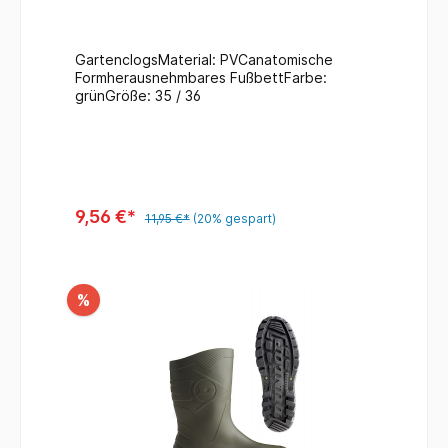
GartenclogsMaterial: PVCanatomische
Formherausnehmbares FußbettFarbe:
grünGröße: 35 / 36
9,56 €*
11,95 €*
(20% gespart)
%