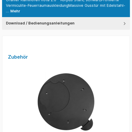
Vermiculite-FeuerraumauskleidungMassive Gusstür mit Edelstahl-
…
Mehr
Download / Bedienungsanleitungen
Zubehör