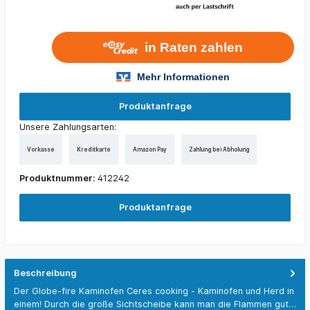
Produktanfrage
Unsere Zahlungsarten:
Vorkasse
Kreditkarte
Amazon Pay
Zahlung bei Abholung
Produktnummer:
412242
Produktanfrage
Beschreibung
Der Globe-fire Kaminofen Ceres cooking - Kaminofen und Herd in
einem! Durch die große Sichtscheibe kann man die Flammen gut…