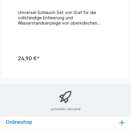
Universal-Schlauch-Set von Graf für die
vollständige Entleerung und
Wasserstandsanzeige von oberirdischen
Regenspeichern Set besteht aus: Flexschlauch
Länge: 2,15 m Aqua-Quick Kunststoffhahn
Bohrer zur Bohrung des unteren Anschlusses
(Klarsichtschlauch) z.B. bei Säulen-Wandtank
ober Regen-Amphore muss bauseits ausgeführt
werden und Montagezubehör
24,90 €*
schneller Versand
Onlineshop