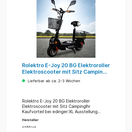
Rolektro E-Joy 20 BG Elektroroller
Elektroscooter mit Sitz Camping
12
Lieferbar ab ca. 2-3 Wochen
Rolektro E-Joy 20 BG Elektroroller
Elektroscooter mit Sitz CampingIhr
Kaufvorteil bei edinger:XL Ausstellung
Campingroller - Fachservice. kostenlos
Hersteller:
Probefahren, bitte anmelden, mit
Fachberatung.68623 Lampertheim
ediMove