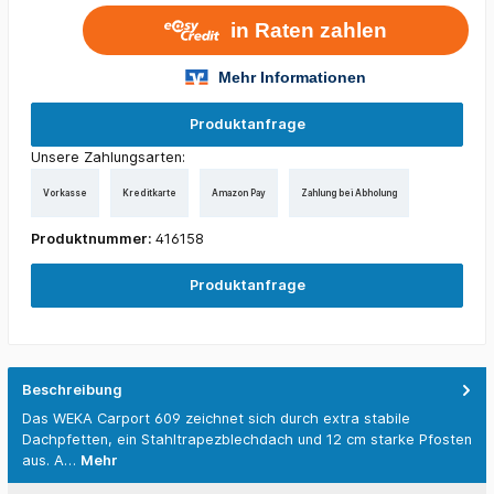
Produktanfrage
Unsere Zahlungsarten:
Vorkasse
Kreditkarte
Amazon Pay
Zahlung bei Abholung
Produktnummer:
416158
Produktanfrage
Beschreibung
Das WEKA Carport 609 zeichnet sich durch extra stabile
Dachpfetten, ein Stahltrapezblechdach und 12 cm starke Pfosten
aus. A…
Mehr