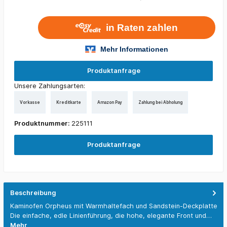
Produktanfrage
Unsere Zahlungsarten:
Vorkasse
Kreditkarte
Amazon Pay
Zahlung bei Abholung
Produktnummer:
225111
Produktanfrage
Beschreibung
Kaminofen Orpheus mit Warmhaltefach und Sandstein-Deckplatte
Die einfache, edle Linienführung, die hohe, elegante Front und…
Mehr