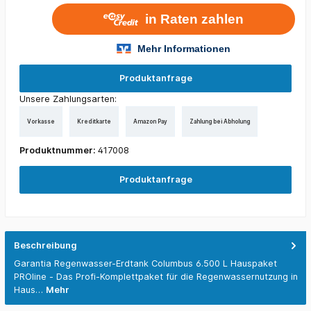
Produktanfrage
Unsere Zahlungsarten:
Vorkasse
Kreditkarte
Amazon Pay
Zahlung bei Abholung
Produktnummer:
417008
Produktanfrage
Beschreibung
Garantia Regenwasser-Erdtank Columbus 6.500 L Hauspaket
PROline - Das Profi-Komplettpaket für die Regenwassernutzung in
Haus…
Mehr