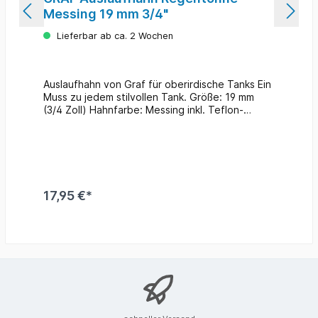
Messing 19 mm 3/4"
Lieferbar ab ca. 2 Wochen
Auslaufhahn von Graf für oberirdische Tanks Ein
Muss zu jedem stilvollen Tank. Größe: 19 mm
(3/4 Zoll) Hahnfarbe: Messing inkl. Teflon-
Dichtband passend für: Regenwasserbehälter
Classic-Line Elegance Wand-Tank 2in1
Wasserbehälter mit Pflanzschale Mauer Wand-
Tank Regen-Amphore Amphoren-Wand-Tank
Säulentank Säulen-Wand-Tank
Regenwasserbehälter Exclusive-Line Antik
17,95 €*
Amphore Antik Wand-Amphore Sunda Wand-
Tank Woody Wand-Tank