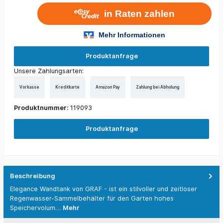
Produktanfrage
Unsere Zahlungsarten:
Vorkasse
Kreditkarte
Amazon Pay
Zahlung bei Abholung
Produktnummer:
119093
Produktanfrage
Beschreibung
Elegance Wandtank von GRAF - ist ein stilvoller und zeitloser
Regenwasser-Sammelbehälter für den Garten hohes
Speichervolum…
Mehr