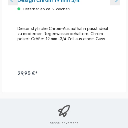
Design Chrom 19 mm 3/4"
Lieferbar ab ca. 2 Wochen
Dieser stylische Chrom-Auslaufhahn passt ideal
zu modernen Regenwasserbehältern. Chrom
poliert Größe: 19 mm -3/4 Zoll aus einem Guss
hergestellt am Auslauf befindet sich eine
Schlauchtülle inklusive Teflonband
29,95 €*
schneller Versand