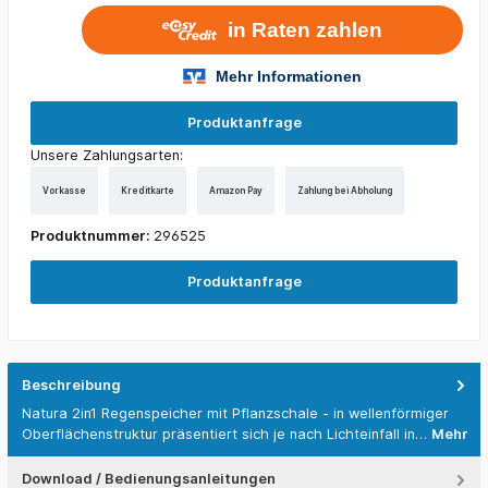
Produktanfrage
Unsere Zahlungsarten:
Vorkasse
Kreditkarte
Amazon Pay
Zahlung bei Abholung
Produktnummer:
296525
Produktanfrage
Beschreibung
Natura 2in1 Regenspeicher mit Pflanzschale - in wellenförmiger
Oberflächenstruktur präsentiert sich je nach Lichteinfall in…
Mehr
Download / Bedienungsanleitungen