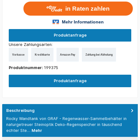
Produktanfrage
Unsere Zahlungsarten:
Vorkasse
Kreditkarte
Amazon Pay
Zahlung bei Abholung
Produktnummer:
199375
Produktanfrage
Beschreibung
Rocky Wandtank von GRAF - Regenwasser-Sammelbehälter in
naturgetreuer Steinoptik Deko-Regenspeicher in täuschend
echter Ste…
Mehr