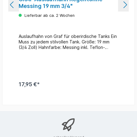
Messing 19 mm 3/4"
Lieferbar ab ca. 2 Wochen
Auslaufhahn von Graf für oberirdische Tanks Ein
Muss zu jedem stilvollen Tank. Größe: 19 mm
(3/4 Zoll) Hahnfarbe: Messing inkl. Teflon-
Dichtband passend für: Regenwasserbehälter
Classic-Line Elegance Wand-Tank 2in1
Wasserbehälter mit Pflanzschale Mauer Wand-
Tank Regen-Amphore Amphoren-Wand-Tank
Säulentank Säulen-Wand-Tank
Regenwasserbehälter Exclusive-Line Antik
17,95 €*
Amphore Antik Wand-Amphore Sunda Wand-
Tank Woody Wand-Tank