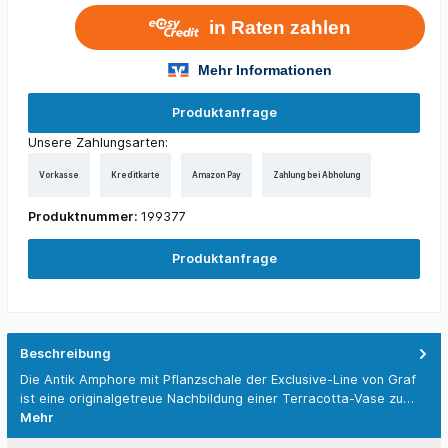
Produktanfrage
Unsere Zahlungsarten:
Vorkasse
Kreditkarte
Amazon Pay
Zahlung bei Abholung
Produktnummer:
199377
Produktanfrage
Beschreibung
Die Antik Amphore mit Pflanzschale der Exclusive-Line von Graf
ist eine originalgetreue Nachbildung einer Terracotta-Vase zu…
Mehr