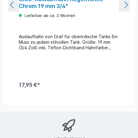
Chrom 19 mm 3/4"
Lieferbar ab ca. 2 Wochen
Auslaufhahn von Graf für oberirdische Tanks Ein
Muss zu jedem stilvollen Tank. Größe: 19 mm
(3/4 Zoll) inkl. Teflon-Dichtband Hahnfarbe:
chrom passend für: Regenwasserbehälter
Classic-Line Elegance Wand-Tank 2in1
Wasserbehälter mit Pflanzschale Mauer Wand-
Tank Regen-Amphore Amphoren-Wand-Tank
Säulentank Säulen-Wand-Tank
Regenwasserbehälter Exclusive-Line Antik
17,95 €*
Amphore Antik Wand-Amphore Sunda Wand-
Tank Woody Wand-Tank