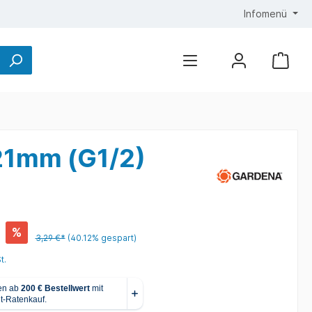
Infomenü
21mm (G1/2)
%
3,29 €*
(40.12% gespart)
t.